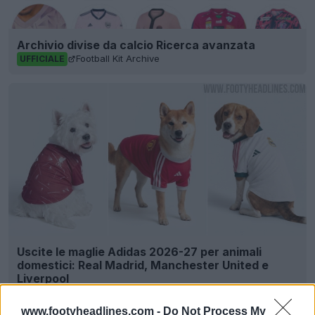
Archivio divise da calcio Ricerca avanzata
Football Kit Archive
UFFICIALE
Uscite le maglie Adidas 2026-27 per animali
domestici: Real Madrid, Manchester United e
Liverpool
1
6
0
432
1h
www.footyheadlines.com -
Do Not Process My