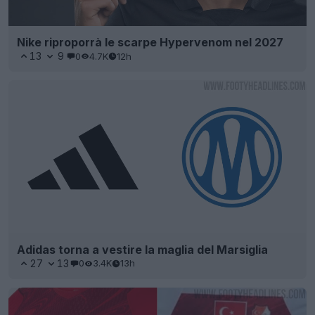
Nike riproporrà le scarpe Hypervenom nel 2027
13
9
0
4.7K
12h
Adidas torna a vestire la maglia del Marsiglia
27
13
0
3.4K
13h