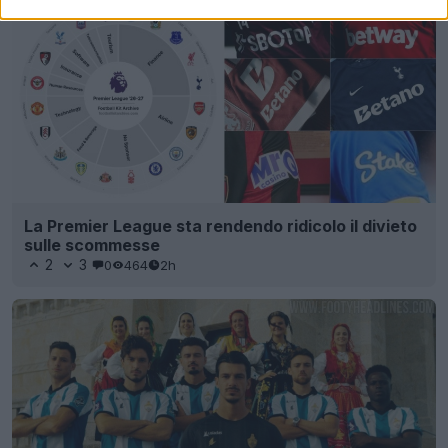
La Premier League sta rendendo ridicolo il divieto
sulle scommesse
2
3
0
464
2h