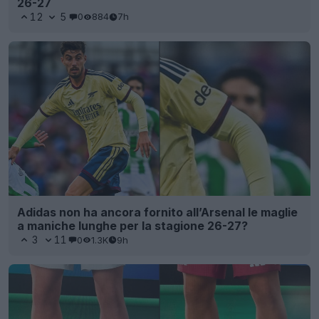
26-27
12
5
0
884
7h
Adidas non ha ancora fornito all’Arsenal le maglie
a maniche lunghe per la stagione 26-27?
3
11
0
1.3K
9h