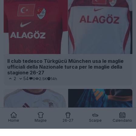
Il club tedesco Türkgücü München usa le maglie
ufficiali della Nazionale turca per le maglie della
stagione 26-27
2
54
0
2.5K
14h
Home
Maglie
26-27
Scarpe
Calendario