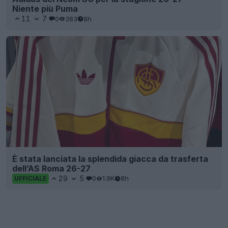
Niente più Puma
11
7
0
383
8h
È stata lanciata la splendida giacca da trasferta
dell’AS Roma 26-27
29
5
0
1.9K
8h
UFFICIALE