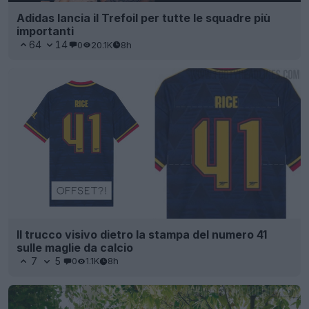
Adidas lancia il Trefoil per tutte le squadre più
importanti
64
14
0
20.1K
8h
Il trucco visivo dietro la stampa del numero 41
sulle maglie da calcio
7
5
0
1.1K
8h