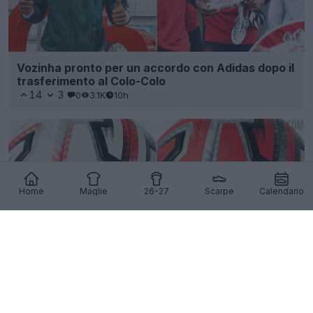
Vozinha pronto per un accordo con Adidas dopo il
trasferimento al Colo-Colo
14
3
0
3.1K
10h
Home
Maglie
26-27
Scarpe
Calendario
Presentato il pallone Kipsta della Belgian Pro
League 26-27