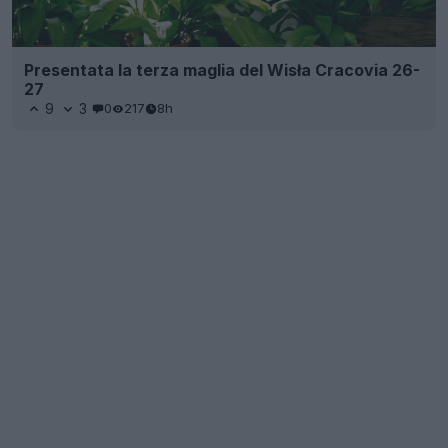
Presentata la terza maglia del Wisła Cracovia 26-
27
9
3
0
217
8h