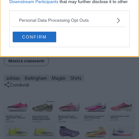
Downstream Participants
that may further disclose it to other
third parties.
Personal Data Processing Opt Outs
Ti piace la speciale maglia Adidas Jude Bellingham
CONFIRM
2024? Commenta qui sotto.
Mostra commenti
adidas
Bellingham
Maglie
Shirts
Condividi