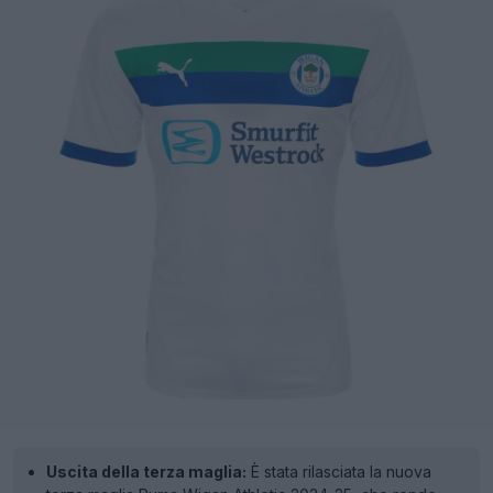
Uscita della terza maglia:
È stata rilasciata la nuova