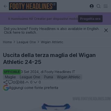
IT
Il nuovissimo Kit Creator per dispositivi mobili
Progetta ora
Did you know? Footy Headlines is also available in English.
Click here to switch.
Home
League One
Wigan Athletic
Uscita della terza maglia del Wigan
Athletic 24-25
3 Set 2024, di Footy Headlines IT
UFFICIALE
Maglie
League One
Puma
Wigan Athletic
88
0
0
0
Aggiungi come fonte preferita