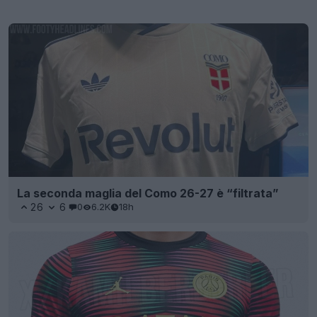
La seconda maglia del Como 26-27 è “filtrata”
26
6
0
6.2K
18h