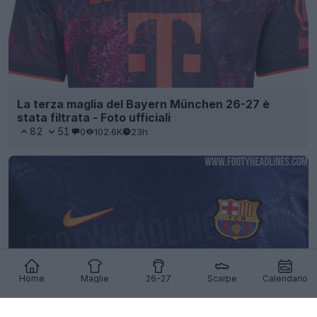
La terza maglia del Bayern München 26-27 è
stata filtrata - Foto ufficiali
82
51
0
102.6K
23h
Home
Maglie
26-27
Scarpe
Calendario