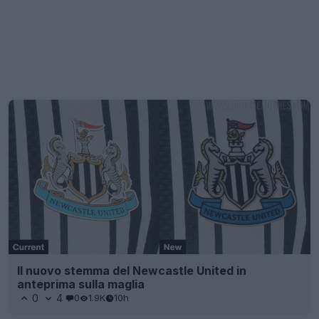
Il nuovo stemma del Newcastle United in
anteprima sulla maglia
0
4
0
1.9K
10h