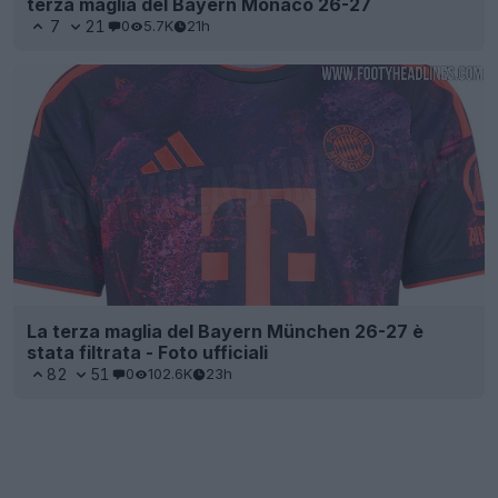
terza maglia del Bayern Monaco 26-27
7
21
0
5.7K
21h
La terza maglia del Bayern München 26-27 è
stata filtrata - Foto ufficiali
82
51
0
102.6K
23h