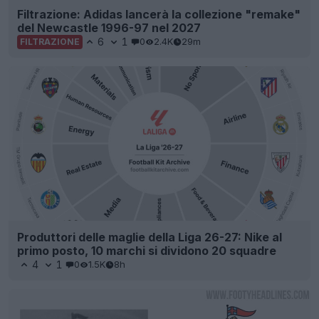
Filtrazione: Adidas lancerà la collezione "remake"
del Newcastle 1996-97 nel 2027
6
1
0
2.4K
29m
FILTRAZIONE
Produttori delle maglie della Liga 26-27: Nike al
primo posto, 10 marchi si dividono 20 squadre
4
1
0
1.5K
8h