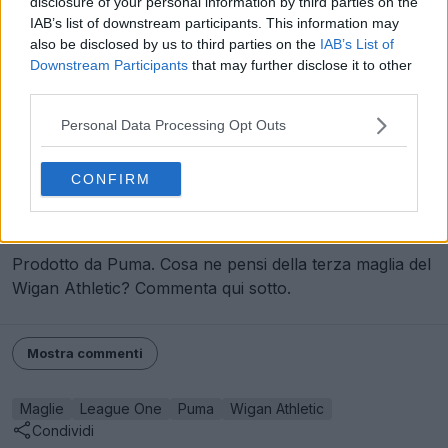
disclosure of your personal information by third parties on the
IAB’s list of downstream participants. This information may
also be disclosed by us to third parties on the
IAB’s List of
Downstream Participants
that may further disclose it to other
third parties.
Personal Data Processing Opt Outs
CONFIRM
Rilasciato il kit da trasferta del Wigan Athletic 24-25
Prodotto da Puma. Cosa ne pensi della terza maglia del
Wigan Athletic? Commenta qui sotto.
Mostra commenti
Maglie
League One
Puma
Wigan Athletic
Condividi