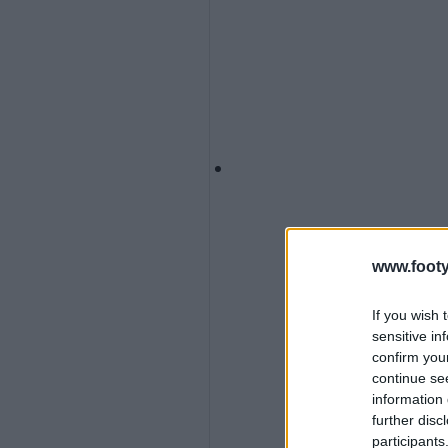
www.footy
If you wish 
sensitive in
confirm you
continue se
information 
further disc
participants