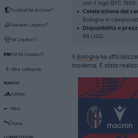
con il logo BFC 1909.
Football Kit Archive
Celebrazione del ce
Bologna in campionato
Sneaker Legacy
Disponibilità e prezz
98 USD.
Kit Creator
FM Kit Creator
Il
Bologna
ha ufficializz
moderna. È stata realiz
Altre categorie
MARCHI
Adidas
Nike
Puma
COMPETIZIONI