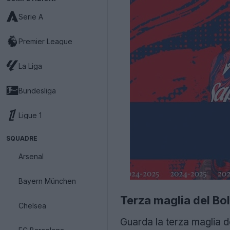
Serie A
Premier League
La Liga
Bundesliga
Ligue 1
SQUADRE
Arsenal
Bayern München
Terza maglia del B
Chelsea
Guarda la terza maglia 