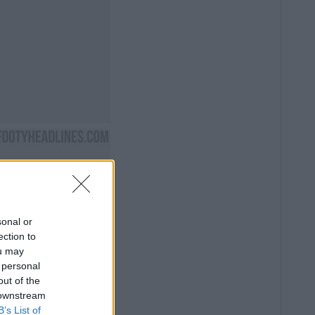
sonal or
ection to
ou may
 personal
out of the
 downstream
B’s List of