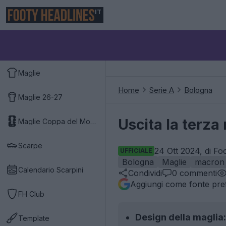
IT
Maglie
Home
Serie A
Bologna
Maglie 26-27
Uscita la terza
Maglie Coppa del Mondo 2026
Scarpe
24 Ott 2024, di Fo
UFFICIALE
Bologna
Maglie
macron
Calendario Scarpini
Condividi
0
commenti
Aggiungi come fonte pref
FH Club
Design della maglia:
Template