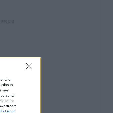
sonal or
ection to
ou may
 personal
out of the
 downstream
B’s List of