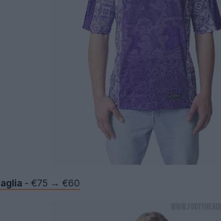
aglia
- €75 → €60