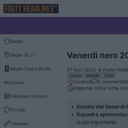
IT
Maglie
Venerdì nero 20
Maglie 26-27
Maglie Coppa del Mondo 2026
27 Nov 2024, di Footy Headl
Ezeta
Maglie
Sale
Condividi
0
commenti
Scarpe
Aggiungi come fonte pref
Calendario Scarpini
Sconto del Venerdì N
FH Club
Squadre sponsorizz
la più importante.
Template