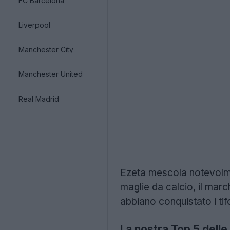
FC Barcelona
Liverpool
Manchester City
Manchester United
Real Madrid
Ezeta mescola notevolmen
maglie da calcio, il marc
abbiano conquistato i tif
La nostra Top 5 delle