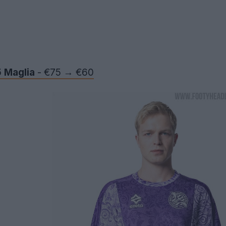
 Maglia
- €75 → €60