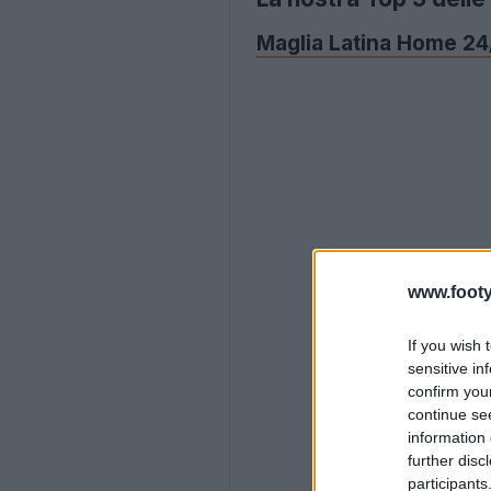
Maglia Latina Home 24
www.footy
If you wish 
sensitive in
confirm you
continue se
information 
further disc
participants