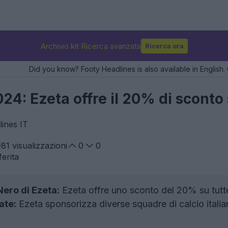
Archivio kit Ricerca avanzata
Ricerca ora
Did you know? Footy Headlines is also available in English. 
24: Ezeta offre il 20% di sconto 
ines IT
81
visualizzazioni
0
0
erita
ero di Ezeta:
Ezeta offre uno sconto del 20% su tutte 
ate:
Ezeta sponsorizza diverse squadre di calcio italiane