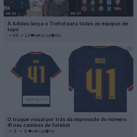
A Adidas lança o Trefoil para todas as equipas de
topo
66
14
0
20.9K
10h
O truque visual por trás da impressão do número
41 nas camisas de futebol
8
9
0
1.3K
11h