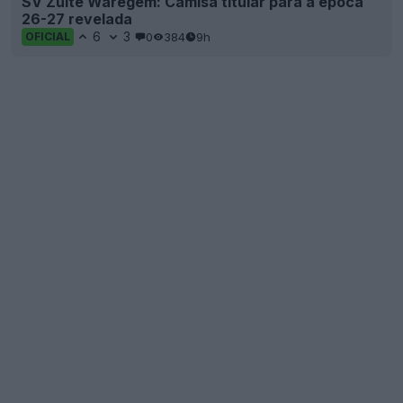
SV Zulte Waregem: Camisa titular para a época
26-27 revelada
6
3
0
384
9h
OFICIAL