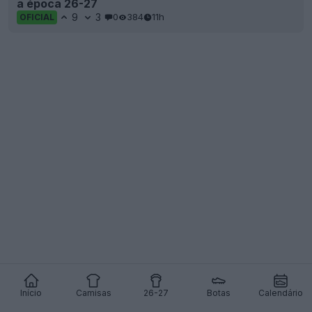
a época 26-27
9
3
0
384
11h
OFICIAL
Início
Camisas
26-27
Botas
Calendário