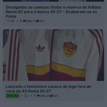
Divulgadas as camisas titular e reserva do Adidas
Neom SC para a época 26-27 – Acabaram-se os
Puma
16
8
0
479
10h
Lançado o fantástico casaco de jogo fora de
casa da AS Roma 26-27
32
5
0
2.1K
10h
OFICIAL