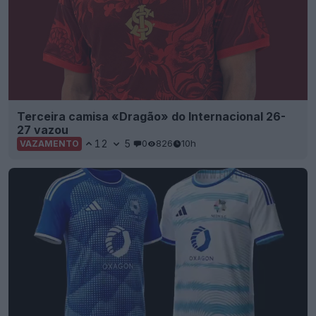
Terceira camisa «Dragão» do Internacional 26-
27 vazou
12
5
0
826
10h
VAZAMENTO