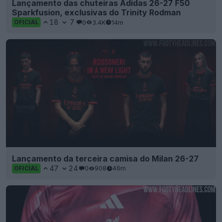
Lançamento das chuteiras Adidas 26-27 F50
Sparkfusion, exclusivas do Trinity Rodman
18
7
0
3.4K
14m
OFICIAL
Lançamento da terceira camisa do Milan 26-27
47
24
0
908
46m
OFICIAL