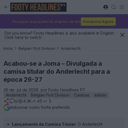
PT
Pesquisa avançada no arquivo de kits
Pesquisa Agora
Did you know? Footy Headlines is also available in English.
Click here to switch.
Início
Belgian First Division
Anderlecht
Acabou-se a Joma – Divulgada a
camisa titular do Anderlecht para a
época 26-27
30 de Jul de 2026, por Footy Headlines PT
Anderlecht
Belgian First Division
Camisas
adidas
4.3K
45
5
0
Adicionar como fonte preferida
Lançamento da Camisa Titular:
O Anderlecht