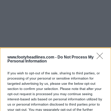
Fabricado pela Adidas. Gostas da camisa titular do
www.footyheadlines.com -
Do Not Process My
Anderlecht? Deixa-nos um comentário abaixo e
dá
Personal Information
uma vista de olhos na Visão Geral dos Equipamentos
26-27 para veres as imagens que já vazaram das
If you wish to opt-out of the sale, sharing to third parties, or
camisas 26-27
.
processing of your personal or sensitive information for
targeted advertising by us, please use the below opt-out
section to confirm your selection. Please note that after your
Mostrar Comentários
opt-out request is processed you may continue seeing
interest-based ads based on personal information utilized by
us or personal information disclosed to third parties prior to
Anderlecht
Belgian First Division
Camisas
adidas
your opt-out. You may separately opt-out of the further