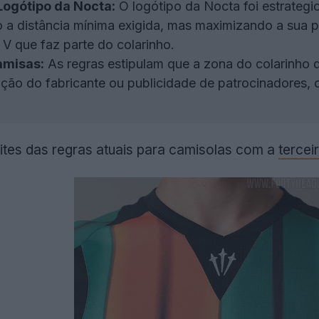
Logótipo da Nocta:
O logótipo da Nocta foi estrateg
o a distância mínima exigida, mas maximizando a sua p
V que faz parte do colarinho.
amisas:
As regras estipulam que a zona do colarinho d
ação do fabricante ou publicidade de patrocinadores,
mites das regras atuais para camisolas com a
tercei