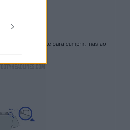
a estrategicamente para cumprir, mas ao
abricante.