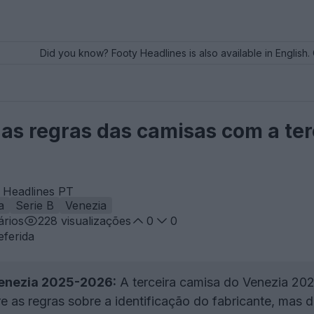
Did you know? Footy Headlines is also available in English. 
 as regras das camisas com a te
y Headlines PT
a
Serie B
Venezia
rios
228
visualizações
0
0
eferida
enezia 2025-2026:
A terceira camisa do Venezia 20
as regras sobre a identificação do fabricante, mas de