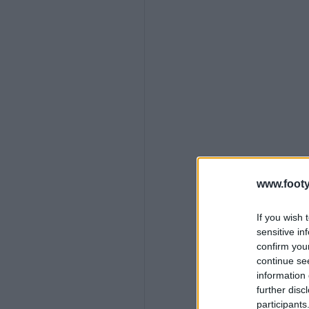
www.footy
If you wish 
sensitive in
confirm you
continue se
information 
further disc
participants