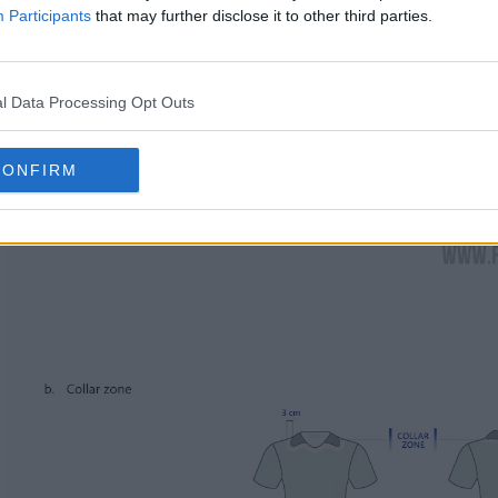
Participants
that may further disclose it to other third parties.
l Data Processing Opt Outs
nezia
2025-2026 parece colocar o logótipo da Noct
CONFIRM
s regras definidas em relação à identificação do f