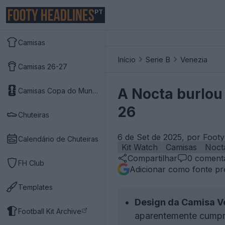
PT
Camisas
Início
Serie B
Venezia
Camisas 26-27
A Nocta burlou
Camisas Copa do Mundo 2026
26
Chuteiras
6 de Set de 2025, por Foot
Calendário de Chuteiras
Kit Watch
Camisas
Noct
Compartilhar
0
comentá
FH Club
Adicionar como fonte pr
Templates
Design da Camisa V
Football Kit Archive
aparentemente cumpre 