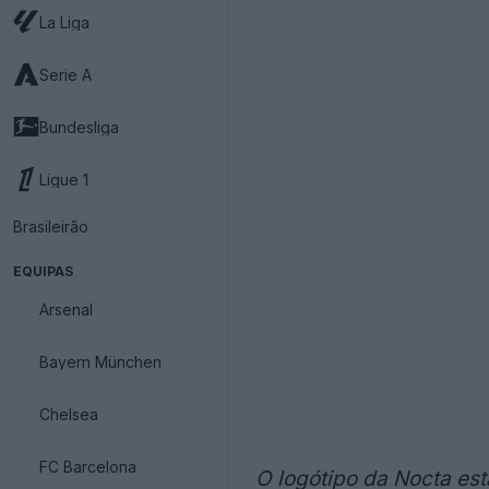
La Liga
Serie A
Bundesliga
Ligue 1
Brasileirão
EQUIPAS
Arsenal
Bayern München
Chelsea
FC Barcelona
O logótipo da Nocta es