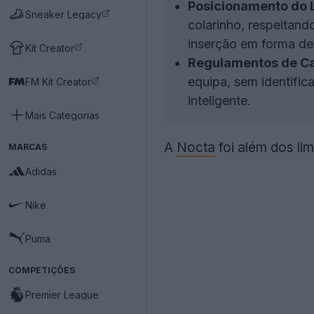
Posicionamento do 
Sneaker Legacy
colarinho, respeitand
inserção em forma de 
Kit Creator
Regulamentos de C
equipa, sem identific
FM Kit Creator
inteligente.
Mais Categorias
A
Nocta
foi além dos li
MARCAS
Adidas
Nike
Puma
COMPETIÇÕES
Premier League