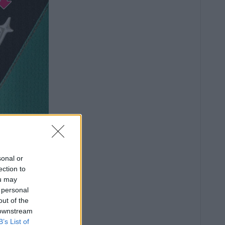
sonal or
ection to
ou may
 personal
out of the
 downstream
B’s List of