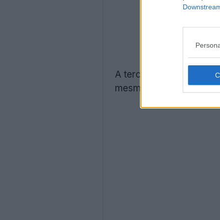
Downstream 
Persona
A terceira camisa do
Ve
mesmo tempo desafiar, a