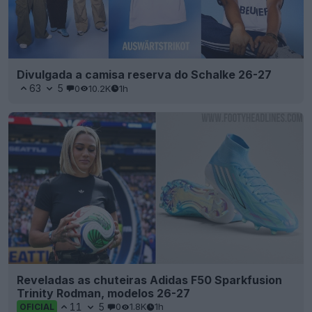
Divulgada a camisa reserva do Schalke 26-27
63
5
0
10.2K
1h
Reveladas as chuteiras Adidas F50 Sparkfusion
Trinity Rodman, modelos 26-27
11
5
0
1.8K
1h
OFICIAL