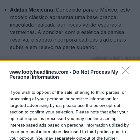
Adidas Mexicana
: Concebido para o México, este
modelo clássico apresenta uma base branca
imaculada realçada por riscas verde-escuras e
vermelhas. A condizer com a estética da camisa
reserva, o sapato incorpora padrões tradicionais
subtis e em relevo na parte superior.
www.footyheadlines.com -
Do Not Process My
Personal Information
If you wish to opt-out of the sale, sharing to third parties, or
processing of your personal or sensitive information for
targeted advertising by us, please use the below opt-out
section to confirm your selection. Please note that after your
opt-out request is processed you may continue seeing
interest-based ads based on personal information utilized by
us or personal information disclosed to third parties prior to
your opt-out. You may separately opt-out of the further