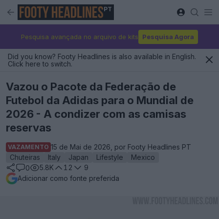
PT
Pesquisa avançada no arquivo de kits
Pesquisa Agora
Did you know? Footy Headlines is also available in English.
Click here to switch.
Vazou o Pacote da Federação de
Futebol da Adidas para o Mundial de
2026 - A condizer com as camisas
reservas
15 de Mai de 2026, por Footy Headlines PT
VAZAMENTO
Chuteiras
Italy
Japan
Lifestyle
Mexico
5.8K
12
9
0
Adicionar como fonte preferida