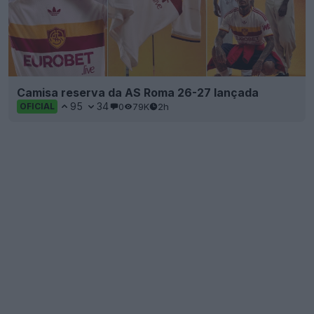
Camisa reserva da AS Roma 26-27 lançada
95
34
0
79K
2h
OFICIAL