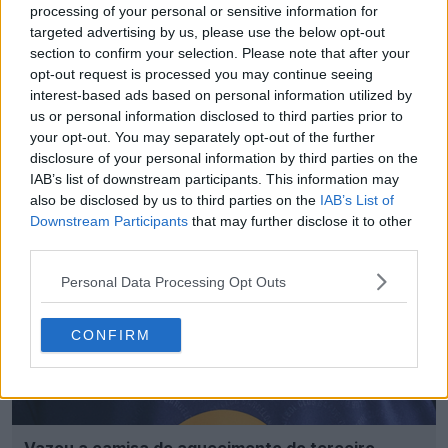
processing of your personal or sensitive information for
targeted advertising by us, please use the below opt-out
section to confirm your selection. Please note that after your
opt-out request is processed you may continue seeing
interest-based ads based on personal information utilized by
us or personal information disclosed to third parties prior to
Vazou a terceira camisa do Bayern de Munique
your opt-out. You may separately opt-out of the further
para 2026-2027 – Imagens oficiais
disclosure of your personal information by third parties on the
78
46
0
100.3K
1h
VAZAMENTO
IAB’s list of downstream participants. This information may
also be disclosed by us to third parties on the
IAB’s List of
Downstream Participants
that may further disclose it to other
third parties.
Personal Data Processing Opt Outs
CONFIRM