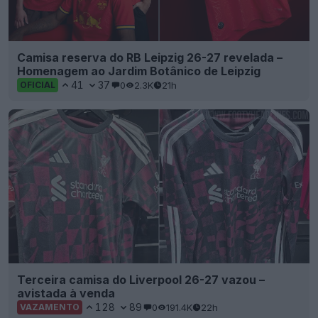
Camisa reserva do RB Leipzig 26-27 revelada –
Homenagem ao Jardim Botânico de Leipzig
41
37
0
2.3K
21h
OFICIAL
Terceira camisa do Liverpool 26-27 vazou –
avistada à venda
128
89
0
191.4K
22h
VAZAMENTO