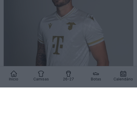
Início
Camisas
26-27
Botas
Calendário
Lançada a terceira camisa do Ferencváros para
2026-2027