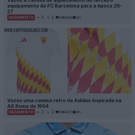
Vazou a camisa de aquecimento do terceiro
equipamento do FC Barcelona para a época 26-
27
5
2
0
660
5h
VAZAMENTO
Vazou uma camisa retro da Adidas inspirada na
AS Roma de 1994
2
2
0
467
6h
VAZAMENTO