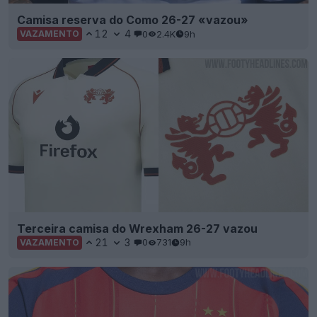
Camisa reserva do Como 26-27 «vazou»
12
4
0
2.4K
9h
VAZAMENTO
Terceira camisa do Wrexham 26-27 vazou
21
3
0
731
9h
VAZAMENTO