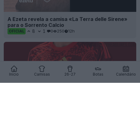
A Ezeta revela a camisa «La Terra delle Sirene»
para o Sorrento Calcio
8
1
0
250
12h
OFICIAL
Início
Camisas
26-27
Botas
Calendário
Terceira camisa «Dragão» do Internacional 26-
27 vazou
14
6
0
887
12h
VAZAMENTO