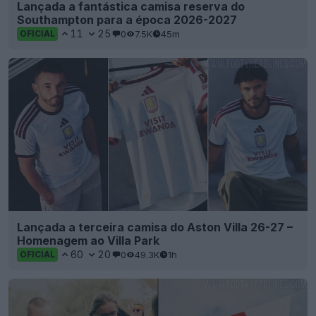
Lançada a fantástica camisa reserva do
Southampton para a época 2026-2027
11
25
0
7.5K
45m
OFICIAL
Lançada a terceira camisa do Aston Villa 26-27 –
Homenagem ao Villa Park
60
20
0
49.3K
1h
OFICIAL