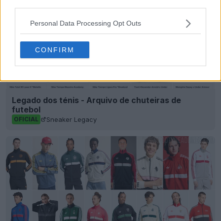
third parties.
Personal Data Processing Opt Outs
CONFIRM
Legado dos ténis - Arquivo de chuteiras de
futebol
Sneaker Legacy
OFICIAL