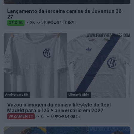
Lançamento da terceira camisa da Juventus 26-
27
38
29
0
52.4K
2h
OFICIAL
Vazou a imagem da camisa lifestyle do Real
Madrid para o 125.º aniversário em 2027
6
0
0
1.4K
2h
VAZAMENTO