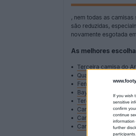
, nem todas as camisas 
são reduzidas, especial
novamente esgotada em 
As melhores escolha
Terceira camisa do A
Quarto kit do Manche
www.footy
Fenerbahçe 2024-25 c
Bayern de Munique 20
If you wish 
Terceira camisa do S
sensitive in
Camisa titular West 
confirm you
continue se
Camisa do 125º anive
information 
Camisa titular do Liv
further disc
participants