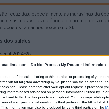
são reduzidas, especialmente as maravilhas da épo
mente as maravilhas da época, como a terceira ca
todos os tamanhos, exceto no S).
s dos saldos
rsenal 2024-25
ster City 2024-25
headlines.com -
Do Not Process My Personal Information
amisa titular
24-25 Terceira camisa
to opt-out of the sale, sharing to third parties, or processing of your per
porting Kansas City 2024-25
formation for targeted advertising by us, please use the below opt-out s
Ham United 2024-25
r selection. Please note that after your opt-out request is processed y
eing interest-based ads based on personal information utilized by us or
rsário do Milan 2024-25
disclosed to third parties prior to your opt-out. You may separately opt-
erpool 2024-25
losure of your personal information by third parties on the IAB’s list of
. This information may also be disclosed by us to third parties on the
IA