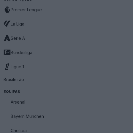
Premier League
La Liga
Serie A
Bundesliga
Ligue 1
Brasileirão
EQUIPAS
Arsenal
Bayern München
Chelsea