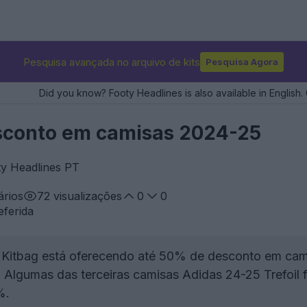
Pesquisa avançada no arquivo de kits
Pesquisa Agora
Did you know? Footy Headlines is also available in English. 
sconto em camisas 2024-25
ty Headlines PT
rios
72
visualizações
0
0
eferida
Kitbag está oferecendo até 50% de desconto em cam
:
Algumas das terceiras camisas Adidas 24-25 Trefoil 
%.