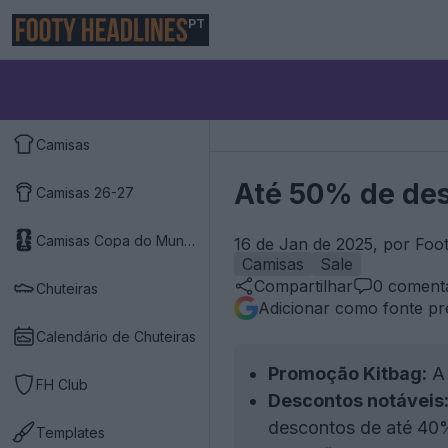
PT
Camisas
Até 50% de de
Camisas 26-27
Camisas Copa do Mundo 2026
16 de Jan de 2025, por Foo
Camisas
Sale
Compartilhar
0
comentá
Chuteiras
Adicionar como fonte pr
Calendário de Chuteiras
Promoção Kitbag:
A 
FH Club
Descontos notáveis
descontos de até 40
Templates