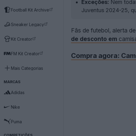
Exceções:
Nem todas
Juventus 2024-25, qu
Football Kit Archive
Sneaker Legacy
Fãs de futebol, alerta d
de desconto em
camisa
Kit Creator
FM Kit Creator
Compra agora: Cam
Mais Categorias
MARCAS
Adidas
Nike
Puma
COMPETIÇÕES