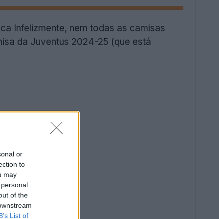
ca Infelizmente, nem todas as camisas
misa da Juventus 2024-25 (que está
sonal or
ection to
ou may
 personal
out of the
 downstream
B’s List of