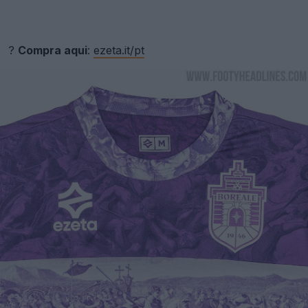
?
Compra aqui
:
ezeta.it/pt