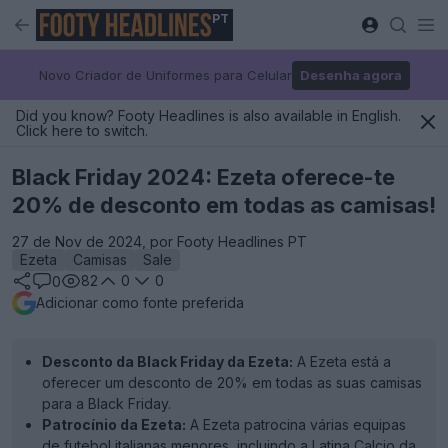
PT
Novo Criador de Uniformes para Celular
Desenha agora
Did you know? Footy Headlines is also available in English.
Click here to switch.
Black Friday 2024: Ezeta oferece-te
20% de desconto em todas as camisas!
27 de Nov de 2024, por Footy Headlines PT
Ezeta
Camisas
Sale
82
0
0
0
Adicionar como fonte preferida
Desconto da Black Friday da Ezeta:
A Ezeta está a
oferecer um desconto de 20% em todas as suas camisas
para a Black Friday.
Patrocínio da Ezeta:
A Ezeta patrocina várias equipas
de futebol italianas menores, incluindo a Latina Calcio da