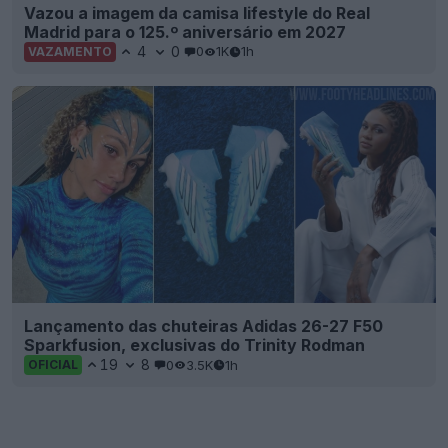
Vazou a imagem da camisa lifestyle do Real
Madrid para o 125.º aniversário em 2027
4
0
0
1K
1h
VAZAMENTO
Lançamento das chuteiras Adidas 26-27 F50
Sparkfusion, exclusivas do Trinity Rodman
19
8
0
3.5K
1h
OFICIAL