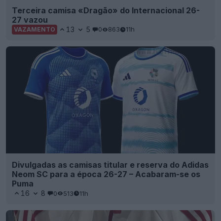
Terceira camisa «Dragão» do Internacional 26-
27 vazou
13
5
0
863
11h
VAZAMENTO
Divulgadas as camisas titular e reserva do Adidas
Neom SC para a época 26-27 – Acabaram-se os
Puma
16
8
0
513
11h