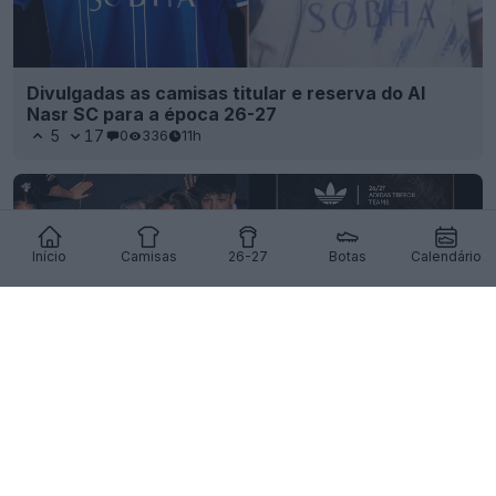
Divulgadas as camisas titular e reserva do Al
Nasr SC para a época 26-27
5
17
0
336
11h
Início
Camisas
26-27
Botas
Calendário
A Adidas lança o Trefoil para todas as equipas de
topo
66
14
0
21.3K
11h