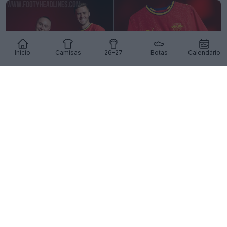
Início
Camisas
26-27
Botas
Calendário
Camisa reserva do RB Leipzig 26-27 revelada –
Homenagem ao Jardim Botânico de Leipzig
41
38
0
2.5K
1d
OFICIAL