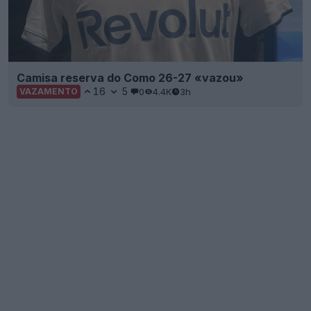
Camisa reserva do Como 26-27 «vazou»
16
5
0
4.4K
3h
VAZAMENTO