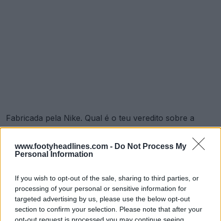
Fabricada pela Nike. Qual é o teu veredito sobre a
camisa de futebol do Chelsea 2025? Comenta abaixo.
www.footyheadlines.com -
Do Not Process My
Personal Information
Mostrar Comentários
If you wish to opt-out of the sale, sharing to third parties, or
processing of your personal or sensitive information for
Chelsea
FIFA Club World Cup
Camisas
Nike
Pre-Match
targeted advertising by us, please use the below opt-out
Compartilhar
section to confirm your selection. Please note that after your
opt-out request is processed you may continue seeing