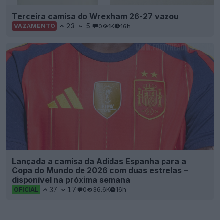
Terceira camisa do Wrexham 26-27 vazou
23
5
0
1K
16h
VAZAMENTO
Lançada a camisa da Adidas Espanha para a
Copa do Mundo de 2026 com duas estrelas –
disponível na próxima semana
37
17
0
36.6K
16h
OFICIAL