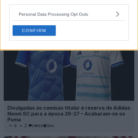
third parties.
Terceira camisa «Dragão» do Internacional 26-
Personal Data Processing Opt Outs
27 vazou
2
1
0
197
17m
VAZAMENTO
CONFIRM
Divulgadas as camisas titular e reserva do Adidas
Neom SC para a época 26-27 – Acabaram-se os
Puma
4
2
0
66
18m