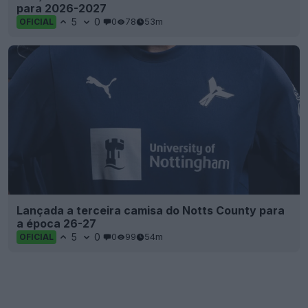
para 2026-2027
5
0
0
78
53m
OFICIAL
Lançada a terceira camisa do Notts County para
a época 26-27
5
0
0
99
54m
OFICIAL