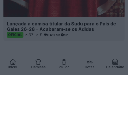
Lançada a camisa titular da Sudu para o País de
Gales 26-28 – Acabaram-se os Adidas
37
9
0
3.9K
5h
OFICIAL
Início
Camisas
26-27
Botas
Calendário