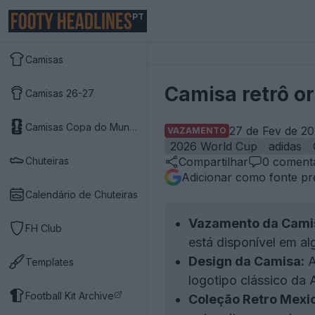
PT
Camisas
Camisa retrô o
Camisas 26-27
Camisas Copa do Mundo 2026
27 de Fev de 20
VAZAMENTO
2026 World Cup
adidas
Chuteiras
Compartilhar
0
comentá
Adicionar como fonte pr
Calendário de Chuteiras
Vazamento da Camis
FH Club
está disponível em al
Design da Camisa:
A
Templates
logotipo clássico da 
Football Kit Archive
Coleção Retro Mexic