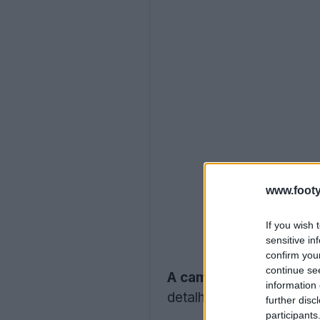
www.footy
If you wish 
sensitive in
confirm you
continue se
A camisa de futebol r
information 
detalhes em verde escu
further disc
participants