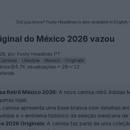
Did you know? Footy Headlines is also available in English. 
riginal do México 2026 vazou
26, por Footy Headlines PT
Camisas
Lifestyle
Mexico
Originals
rios
5.7K
visualizações
28
12
eferida
a Retrô México 2026:
A nova camisa retrô Adidas Mé
gumas lojas.
 camisa apresenta uma base branca com detalhes em v
Adidas e o emblema histórico da seleção mexicana de 
o 2026 Originals:
A camisa faz parte de uma coleção 