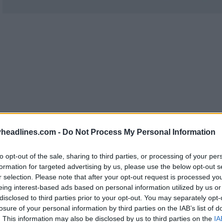
headlines.com -
Do Not Process My Personal Information
to opt-out of the sale, sharing to third parties, or processing of your per
formation for targeted advertising by us, please use the below opt-out s
r selection. Please note that after your opt-out request is processed y
eing interest-based ads based on personal information utilized by us or
etro Adidas México 2026
apresenta uma base pre
disclosed to third parties prior to your opt-out. You may separately opt-
ro e vermelho. Tem um acabamento simples e clás
losure of your personal information by third parties on the IAB’s list of
. This information may also be disclosed by us to third parties on the
IA