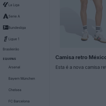
La Liga
Serie A
Bundesliga
Ligue 1
Brasileirão
Camisa retro Méxic
EQUIPAS
Esta é a nova camisa re
Arsenal
Bayern München
Chelsea
FC Barcelona