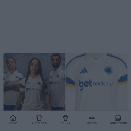
Lançamento da terceira camisa do Cruzeiro para
Início
Camisas
26-27
Botas
Calendário
a época 2026-2027