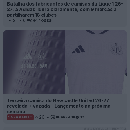
Batalha dos fabricantes de camisas da Ligue 1 26-
27: a Adidas lidera claramente, com 9 marcas a
partilharem 18 clubes
3
0
0
1.2K
10h
Terceira camisa do Newcastle United 26-27
revelada + vazada – Lançamento na próxima
semana
26
58
0
79.4K
11h
VAZAMENTO