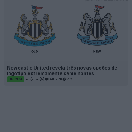
Newcastle United revela três novas opções de
logótipo extremamente semelhantes
6
34
0
5.7K
14h
OFICIAL