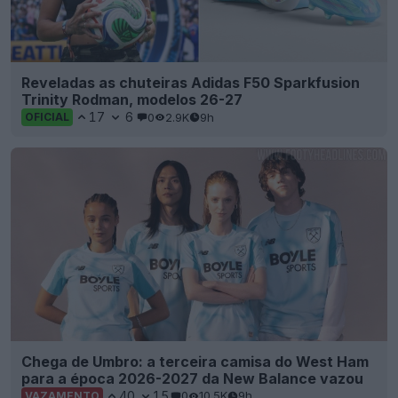
Reveladas as chuteiras Adidas F50 Sparkfusion
Trinity Rodman, modelos 26-27
17
6
0
2.9K
9h
OFICIAL
Chega de Umbro: a terceira camisa do West Ham
para a época 2026-2027 da New Balance vazou
40
15
0
10.5K
9h
VAZAMENTO