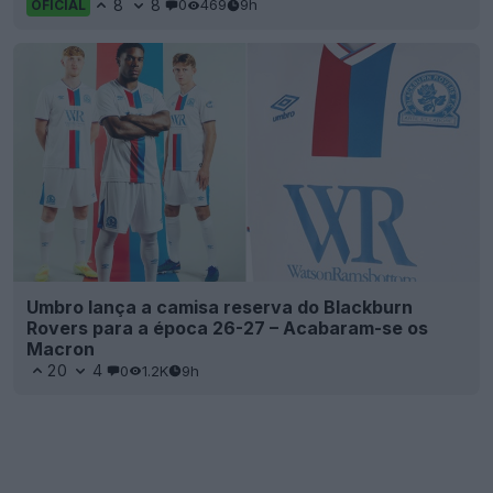
8
8
0
469
9h
OFICIAL
Umbro lança a camisa reserva do Blackburn
Rovers para a época 26-27 – Acabaram-se os
Macron
20
4
0
1.2K
9h