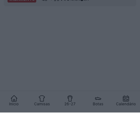
Início
Camisas
26-27
Botas
Calendário