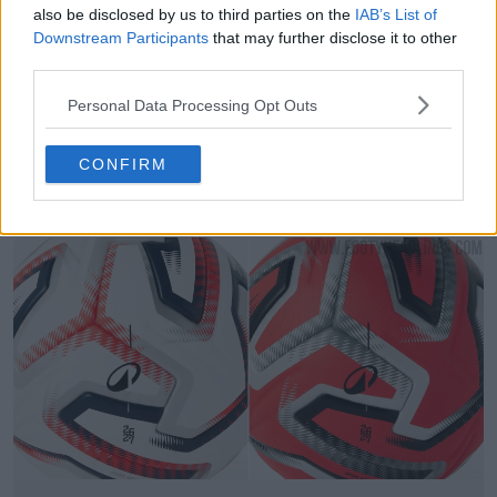
also be disclosed by us to third parties on the
IAB’s List of
Downstream Participants
that may further disclose it to other
third parties.
Personal Data Processing Opt Outs
Legado dos ténis - Arquivo de chuteiras de
CONFIRM
futebol
Sneaker Legacy
OFICIAL