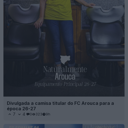
Divulgada a camisa titular do FC Arouca para a
época 26-27
7
4
0
323
9h