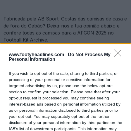
Fabricada pela AB Sport. Gostas das camisas de casa e
de fora do Gabão? Deixa-nos a tua opinião abaixo e
confere todas as camisas para a AFCON 2025 no
Football Kit Archive
.
www.footyheadlines.com -
Do Not Process My
Mostrar Comentários
Personal Information
If you wish to opt-out of the sale, sharing to third parties, or
AB Sport
Africa Cup of Nations
Gabon
International
processing of your personal or sensitive information for
Camisas
targeted advertising by us, please use the below opt-out
Compartilhar
section to confirm your selection. Please note that after your
opt-out request is processed you may continue seeing
interest-based ads based on personal information utilized by
us or personal information disclosed to third parties prior to
your opt-out. You may separately opt-out of the further
disclosure of your personal information by third parties on the
IAB’s list of downstream participants. This information may