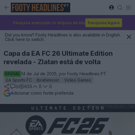
PT
Pesquisa avançada no arquivo de kits
Pesquisa Agora
Did you know? Footy Headlines is also available in English.
Click here to switch.
Capa da EA FC 26 Ultimate Edition
revelada - Zlatan está de volta
14 de Jul de 2025, por Footy Headlines PT
OFICIAL
EA Sports FC
Ibrahimovic
Video Games
633
0
0
0
Adicionar como fonte preferida