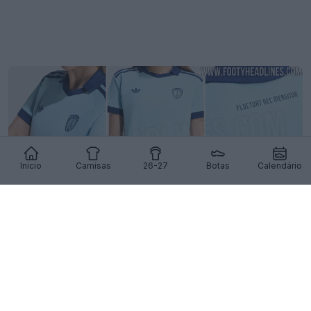
Início
Camisas
26-27
Botas
Calendário
EXCLUSIVO: Camisa reserva do Paris FC 26-27
vazou
8
4
0
582
5h
VAZAMENTO