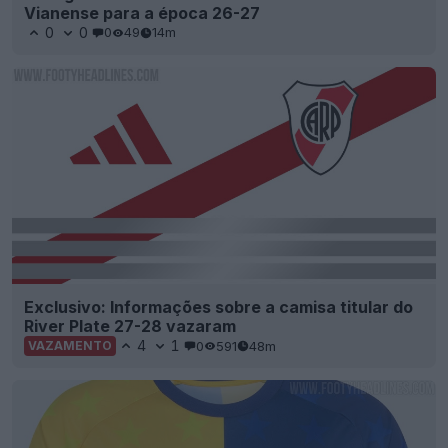
Vianense para a época 26-27
0
0
0
49
14m
Exclusivo: Informações sobre a camisa titular do
River Plate 27-28 vazaram
4
1
0
591
48m
VAZAMENTO