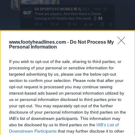
www.footyheadlines.com -
Do Not Process My
Personal Information
Essa colaboração é especialmente interessante porque
marca um "tratado de paz" entre Zlatan e a EA Sports.
If you wish to opt-out of the sale, sharing to third parties, or
processing of your personal or sensitive information for
Os fãs vão lembrar da discussão pública durante a era
targeted advertising by us, please use the below opt-out
FIFA 21, quando Zlatan criticou abertamente a EA por
section to confirm your selection. Please note that after your
usar o seu nome e imagem no jogo, aparentemente
opt-out request is processed you may continue seeing
sem a sua permissão individual.
interest-based ads based on personal information utilized by
us or personal information disclosed to third parties prior to
your opt-out. You may separately opt-out of the further
disclosure of your personal information by third parties on the
IAB’s list of downstream participants. This information may
also be disclosed by us to third parties on the
IAB’s List of
Downstream Participants
that may further disclose it to other