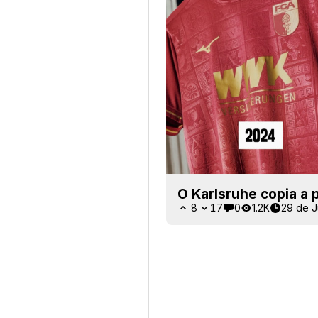
O Karlsruhe copia a
8
17
0
1.2K
29 de J