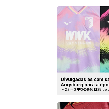
Divulgadas as camis
Augsburg para a épo
22
2
0
946
29 de 