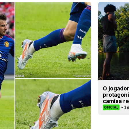
O jogado
protagon
camisa r
1
OFICIAL