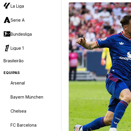
La Liga
Serie A
Bundesliga
Ligue 1
Brasileirão
EQUIPAS
Arsenal
Bayern München
Chelsea
FC Barcelona