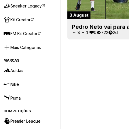
Sneaker Legacy
Kit Creator
Pedro Neto vai para 
8
1
0
722
2d
FM Kit Creator
Mais Categorias
MARCAS
Adidas
Nike
Puma
COMPETIÇÕES
Premier League