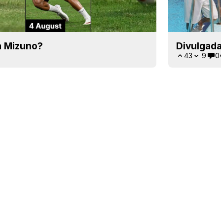
a Mizuno?
Divulgada
43
9
0