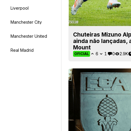
Liverpool
Manchester City
Chuteiras Mizuno Al
Manchester United
ainda não lançadas,
Mount
Real Madrid
6
1
0
2.9K
OFICIAL