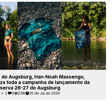
r do Augsburg, Han-Noah Massengo,
iza toda a campanha de lançamento da
eserva 26-27 do Augsburg
9
1
0
2.6K
30 de Jul de 2026