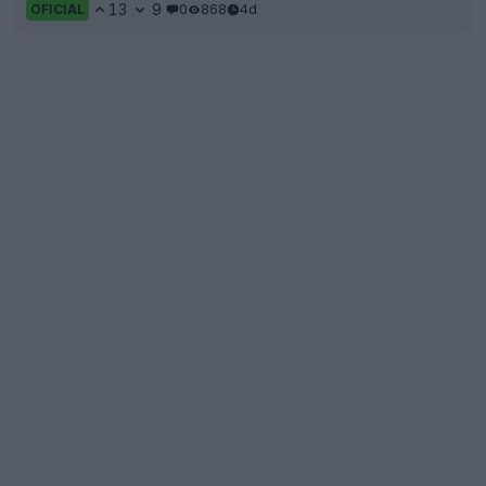
13
9
0
868
4d
OFICIAL