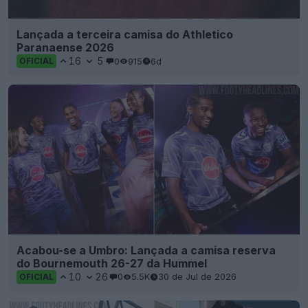
Lançada a terceira camisa do Athletico
Paranaense 2026
16
5
0
915
6d
OFICIAL
Acabou-se a Umbro: Lançada a camisa reserva
do Bournemouth 26-27 da Hummel
10
26
0
5.5K
30 de Jul de 2026
OFICIAL