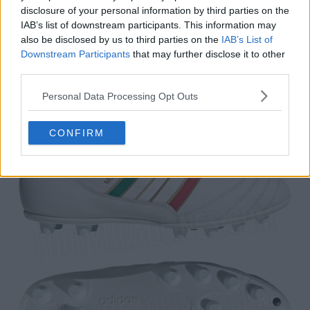
modernas
disclosure of your personal information by third parties on the
Data de lançamento:
20 de março de 2026
IAB’s list of downstream participants. This information may
Preço:
cerca de 200 USD
also be disclosed by us to third parties on the
IAB’s List of
Cores:
Branco / Verde / Vermelho
Downstream Participants
that may further disclose it to other
third parties.
Personal Data Processing Opt Outs
CONFIRM