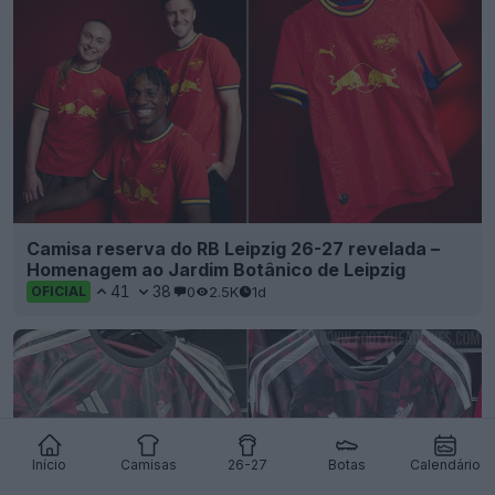
Camisa reserva do RB Leipzig 26-27 revelada –
Homenagem ao Jardim Botânico de Leipzig
41
38
0
2.5K
1d
OFICIAL
Início
Camisas
26-27
Botas
Calendário