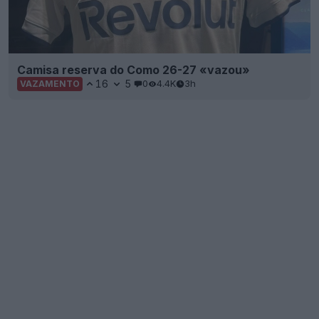
Camisa reserva do Como 26-27 «vazou»
16
5
0
4.4K
3h
VAZAMENTO