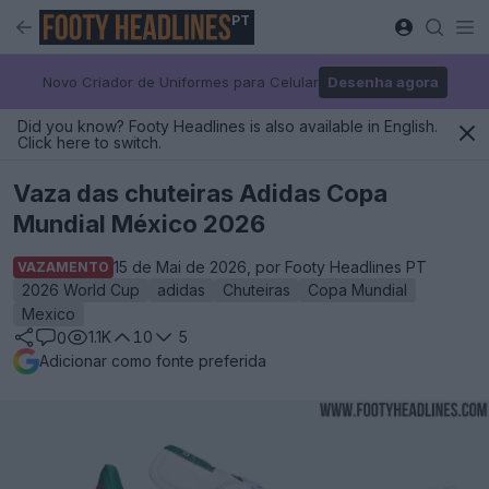
PT
Novo Criador de Uniformes para Celular
Desenha agora
Did you know? Footy Headlines is also available in English.
Click here to switch.
Vaza das chuteiras Adidas Copa
Mundial México 2026
15 de Mai de 2026, por Footy Headlines PT
VAZAMENTO
2026 World Cup
adidas
Chuteiras
Copa Mundial
Mexico
1.1K
10
5
0
Adicionar como fonte preferida