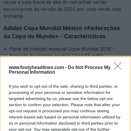
riscas e pela troca da aba do calcanhar verde-
escuro/preta da versão de 2024 por uma verde mais
brilhante.
Adidas Copa Mundial México «Federações
da Copa do Mundo» - Características
Parte da coleção especial Copa Mundial 2026 -
Baseada no icónico modelo Copa Mundial
Material da parte superior:
100% couro de
www.footyheadlines.com -
Do Not Process My
canguru premium (K-leather) para um ajuste macio,
Personal Information
confortável e durável que se adapta ao pé
Sola:
Sola durável em poliuretano (PU) injetada
If you wish to opt-out of the sale, sharing to third parties, or
diretamente, concebida para oferecer estabilidade
processing of your personal or sensitive information for
Configuração dos pitões:
12 pitões cónicos
targeted advertising by us, please use the below opt-out
clássicos, que reduzem a pressão
section to confirm your selection. Please note that after your
opt-out request is processed you may continue seeing
Língua dobrável
interest-based ads based on personal information utilized by
Peso:
Aproximadamente 320 gramas (tamanho 8,5
us or personal information disclosed to third parties prior to
US), bem mais pesadas do que as alternativas
your opt-out. You may separately opt-out of the further