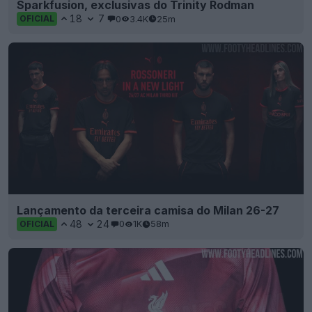
Sparkfusion, exclusivas do Trinity Rodman
18
7
0
3.4K
25m
OFICIAL
Lançamento da terceira camisa do Milan 26-27
48
24
0
1K
58m
OFICIAL