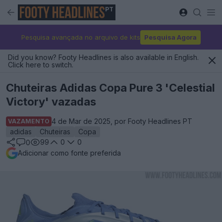
PT
Pesquisa avançada no arquivo de kits
Pesquisa Agora
Did you know? Footy Headlines is also available in English.
Click here to switch.
Chuteiras Adidas Copa Pure 3 'Celestial
Victory' vazadas
4 de Mar de 2025, por Footy Headlines PT
VAZAMENTO
adidas
Chuteiras
Copa
99
0
0
0
Adicionar como fonte preferida