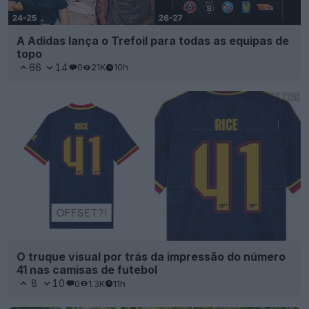
A Adidas lança o Trefoil para todas as equipas de
topo
66
14
0
21K
10h
O truque visual por trás da impressão do número
41 nas camisas de futebol
8
10
0
1.3K
11h