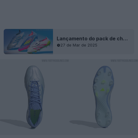
Lançamento do pack de chuteiras Adidas 2025 'Celestial Victory' - Segunda coleção principal Adidas 2025
27 de Mar de 2025