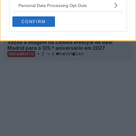
Personal Data Processing Opt Outs
CONFIRM
Vazou a imagem da camisa lifestyle do Real
Madrid para o 125.º aniversário em 2027
3
0
0
391
24m
VAZAMENTO