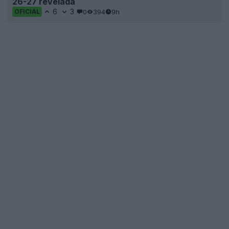
26-27 revelada
6
3
0
394
9h
OFICIAL