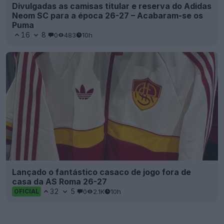
Divulgadas as camisas titular e reserva do Adidas
Neom SC para a época 26-27 – Acabaram-se os
Puma
16
8
0
483
10h
Lançado o fantástico casaco de jogo fora de
casa da AS Roma 26-27
32
5
0
2.1K
10h
OFICIAL