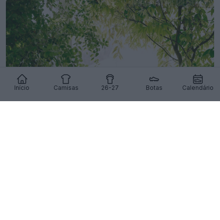
Início
Camisas
26-27
Botas
Calendário