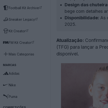
Design das chuteira
Football Kit Archive
bege com detalhes artí
Disponibilidade:
As c
Sneaker Legacy
2025.
Kit Creator
Atualização:
Confirmand
FM Kit Creator
(TFG) para lançar a Pred
disponível.
Mais Categorias
MARCAS
Adidas
Nike
Puma
COMPETIÇÕES