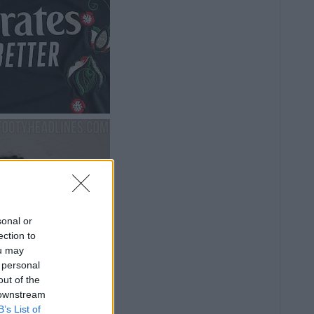
sonal or
ection to
ou may
 personal
out of the
 downstream
B’s List of