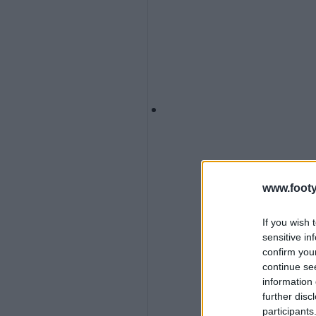
www.footy
If you wish 
sensitive in
confirm you
continue se
information 
further disc
participants