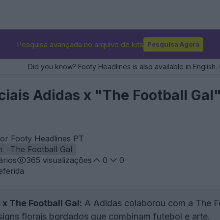
Pesquisa avançada no arquivo de kits
Pesquisa Agora
Did you know? Footy Headlines is also available in English. 
iais Adidas x "The Football Gal"
or Footy Headlines PT
n
The Football Gal
rios
365
visualizações
0
0
eferida
x The Football Gal:
A Adidas colaborou com a The Foo
igns florais bordados que combinam futebol e arte.