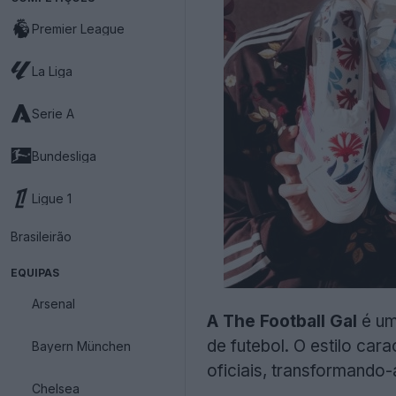
Premier League
La Liga
Serie A
Bundesliga
Ligue 1
Brasileirão
EQUIPAS
Arsenal
A The Football Gal
é um
de futebol. O estilo car
Bayern München
oficiais, transformando
Chelsea