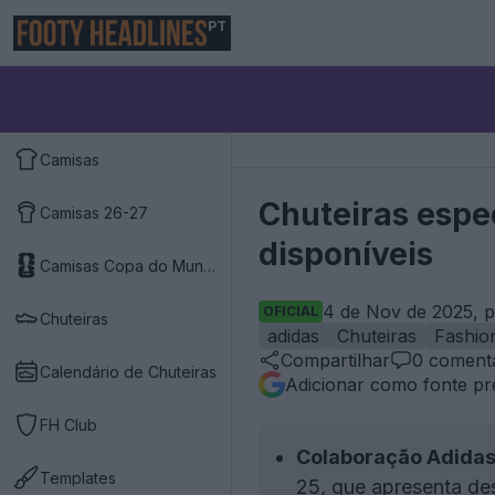
PT
Camisas
Chuteiras espec
Camisas 26-27
disponíveis
Camisas Copa do Mundo 2026
4 de Nov de 2025, p
OFICIAL
Chuteiras
adidas
Chuteiras
Fashio
Compartilhar
0
comentá
Calendário de Chuteiras
Adicionar como fonte pr
FH Club
Colaboração Adidas 
Templates
25, que apresenta des