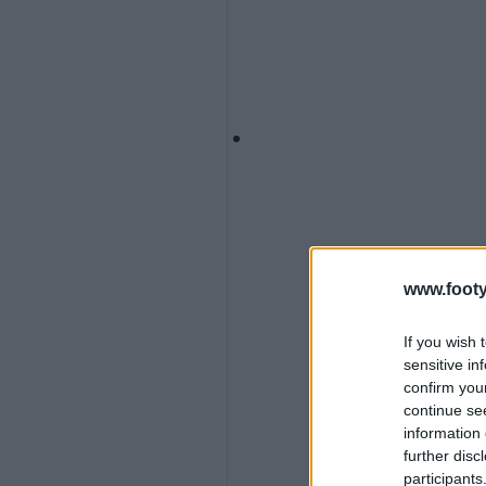
www.footy
If you wish 
sensitive in
confirm you
continue se
information 
further disc
participants