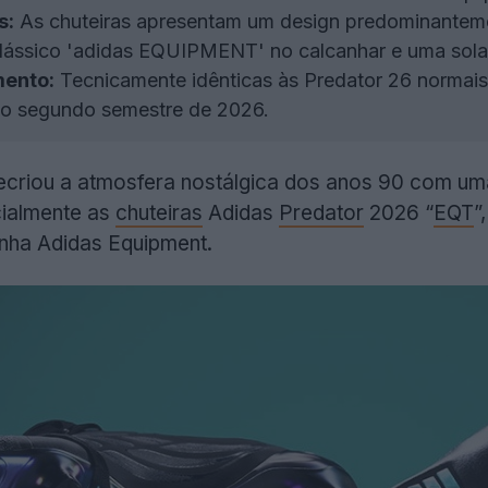
s:
As chuteiras apresentam um design predominanteme
clássico 'adidas EQUIPMENT' no calcanhar e uma sola e
mento:
Tecnicamente idênticas às Predator 26 normais
no segundo semestre de 2026.
ecriou a atmosfera nostálgica dos anos 90 com um
cialmente as
chuteiras
Adidas
Predator
2026 “
EQT
”
linha Adidas Equipment.