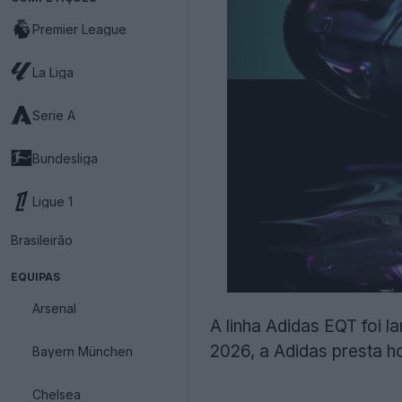
Premier League
La Liga
Serie A
Bundesliga
Ligue 1
Brasileirão
EQUIPAS
Arsenal
A linha Adidas EQT foi 
2026, a Adidas presta 
Bayern München
Chelsea