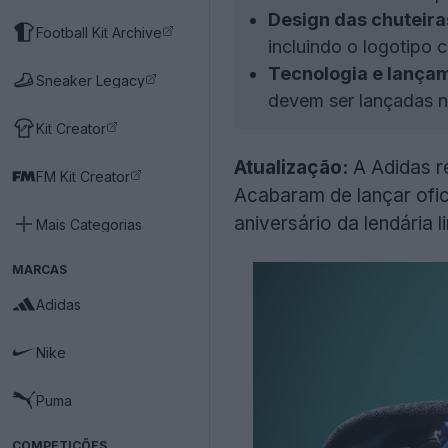
Design das chuteira
Football Kit Archive
incluindo o logotipo 
Tecnologia e lança
Sneaker Legacy
devem ser lançadas 
Kit Creator
Atualização:
A Adidas r
FM Kit Creator
Acabaram de lançar ofi
aniversário da lendária 
Mais Categorias
MARCAS
Adidas
Nike
Puma
COMPETIÇÕES