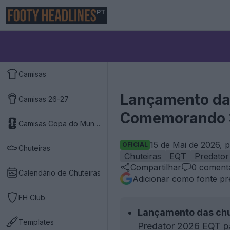
PT
Camisas
Lançamento das
Camisas 26-27
Comemorando 3
Camisas Copa do Mundo 2026
15 de Mai de 2026, 
OFICIAL
Chuteiras
Chuteiras
EQT
Predator
Compartilhar
0
comentá
Calendário de Chuteiras
Adicionar como fonte pr
FH Club
Lançamento das chu
Templates
Predator 2026 EQT pa