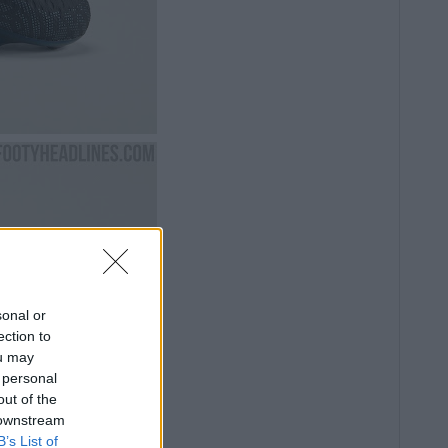
sonal or
ection to
ou may
 personal
out of the
 downstream
B’s List of