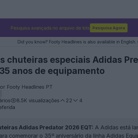
Pesquisa avançada no arquivo de kits
Pesquisa Agora
Did you know? Footy Headlines is also available in English. 
 chuteiras especiais Adidas Pr
5 anos de equipamento
por Footy Headlines PT
rios
8.5K
visualizações
22
4
eferida
teiras Adidas Predator 2026 EQT:
A Adidas está la
ra comemorar o 35º aniversário da linha Adidas Equi