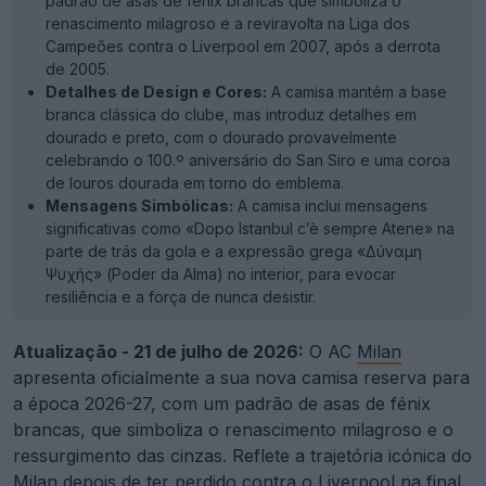
padrão de asas de fénix brancas que simboliza o
renascimento milagroso e a reviravolta na Liga dos
Campeões contra o Liverpool em 2007, após a derrota
de 2005.
Detalhes de Design e Cores:
A camisa mantém a base
branca clássica do clube, mas introduz detalhes em
dourado e preto, com o dourado provavelmente
celebrando o 100.º aniversário do San Siro e uma coroa
de louros dourada em torno do emblema.
Mensagens Simbólicas:
A camisa inclui mensagens
significativas como «Dopo Istanbul c’è sempre Atene» na
parte de trás da gola e a expressão grega «Δύναμη
Ψυχής» (Poder da Alma) no interior, para evocar
resiliência e a força de nunca desistir.
Atualização - 21 de julho de 2026:
O AC
Milan
apresenta oficialmente a sua nova camisa reserva para
a época 2026-27, com um padrão de asas de fénix
brancas, que simboliza o renascimento milagroso e o
ressurgimento das cinzas. Reflete a trajetória icónica do
Milan depois de ter perdido contra o Liverpool na final