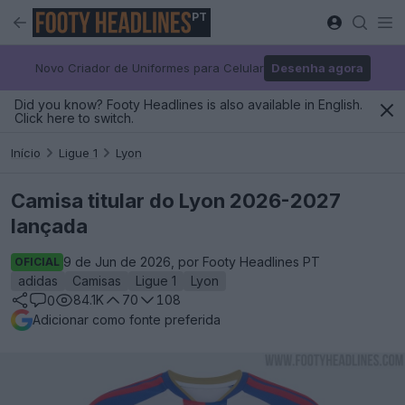
PT
Novo Criador de Uniformes para Celular
Desenha agora
Did you know? Footy Headlines is also available in English.
Click here to switch.
Início
Ligue 1
Lyon
Camisa titular do Lyon 2026-2027
lançada
9 de Jun de 2026, por Footy Headlines PT
OFICIAL
adidas
Camisas
Ligue 1
Lyon
84.1K
70
108
0
Adicionar como fonte preferida