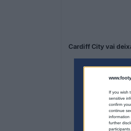
Cardiff City vai dei
www.footy
If you wish 
sensitive in
confirm you
continue se
information 
further disc
participants