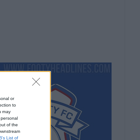
sonal or
ection to
ou may
 personal
out of the
 downstream
B’s List of