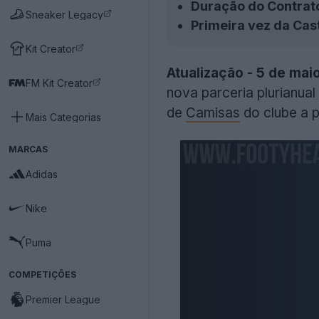
Duração do Contrat
Sneaker Legacy
Primeira vez da Cas
Kit Creator
Atualização - 5 de mai
FM Kit Creator
nova parceria plurianua
de
Camisas
do clube a p
Mais Categorias
MARCAS
Adidas
Nike
Puma
COMPETIÇÕES
Premier League