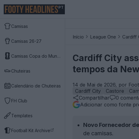
PT
Camisas
Início
League One
Cardiff 
Camisas 26-27
Cardiff City a
Camisas Copa do Mundo 2026
tempos da New
Chuteiras
14 de Mai de 2026, por Foo
Calendário de Chuteiras
Cardiff City
Castore
Cam
Compartilhar
0
comentá
FH Club
Adicionar como fonte pr
Templates
Novo Fornecedor de
Football Kit Archive
de camisas.