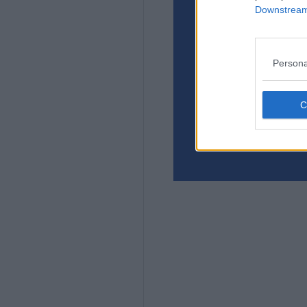
Downstream 
Persona