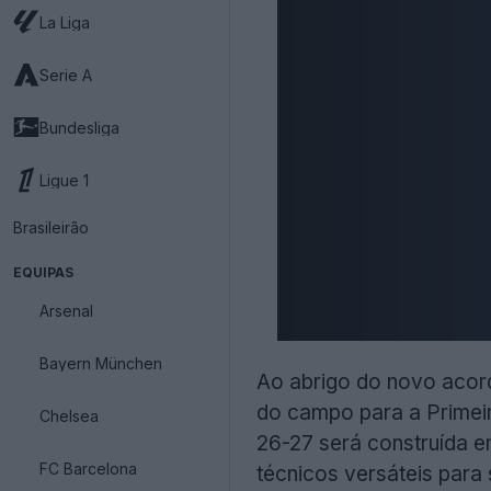
La Liga
Serie A
Bundesliga
Ligue 1
Brasileirão
EQUIPAS
Arsenal
Bayern München
Ao abrigo do novo acord
do campo para a Primeir
Chelsea
26-27 será construída e
FC Barcelona
técnicos versáteis para