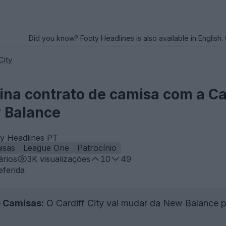
Did you know? Footy Headlines is also available in English. 
City
ssina contrato de camisa com a C
 Balance
ty Headlines PT
isas
League One
Patrocínio
rios
3K
visualizações
10
49
eferida
 Camisas:
O Cardiff City vai mudar da New Balance 