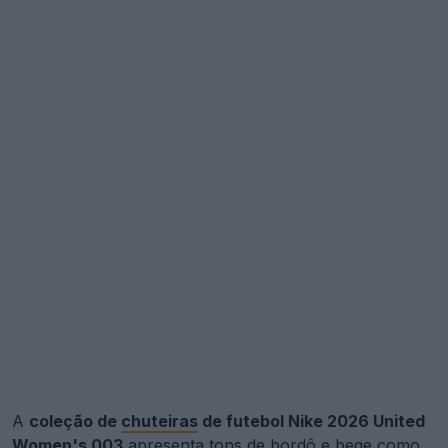
A
coleção de
chuteiras
de futebol Nike 2026 United
Women's 003
apresenta tons de bordô e bege como