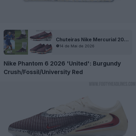
Chuteiras Nike Mercurial 2026 United para mulher vazaram - vistas nos pés de Lauren James
14 de Mai de 2026
Nike Phantom 6 2026 'United': Burgundy
Crush/Fossil/University Red