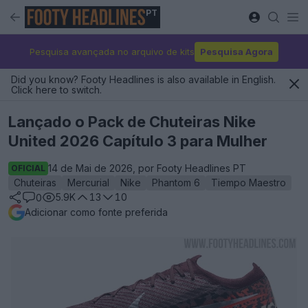
PT
Pesquisa avançada no arquivo de kits
Pesquisa Agora
Did you know? Footy Headlines is also available in English.
Click here to switch.
Lançado o Pack de Chuteiras Nike
United 2026 Capítulo 3 para Mulher
14 de Mai de 2026, por Footy Headlines PT
OFICIAL
Chuteiras
Mercurial
Nike
Phantom 6
Tiempo Maestro
5.9K
13
10
0
Adicionar como fonte preferida