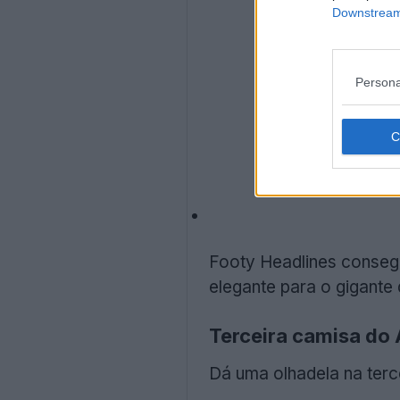
Downstream 
Persona
Footy Headlines conseg
elegante para o gigante 
Terceira camisa do
Dá uma olhadela na ter