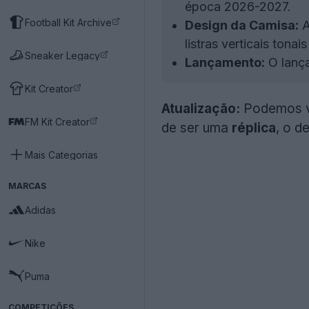
época 2026-2027.
Football Kit Archive
Design da Camisa:
A
listras verticais tona
Sneaker Legacy
Lançamento:
O lança
Kit Creator
Atualização:
Podemos va
FM Kit Creator
de ser uma
réplica
, o d
Mais Categorias
MARCAS
Adidas
Nike
Puma
COMPETIÇÕES