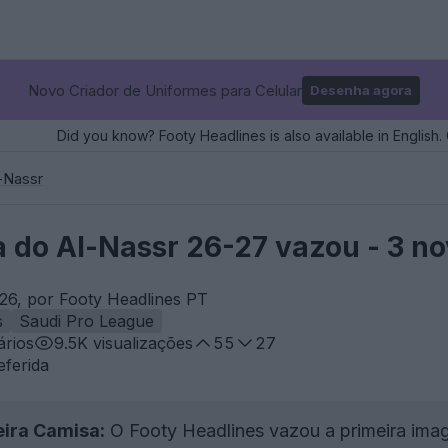
Novo Criador de Uniformes para Celular
Desenha agora
Did you know? Footy Headlines is also available in English. 
-Nassr
a do Al-Nassr 26-27 vazou - 3 no
26, por Footy Headlines PT
s
Saudi Pro League
rios
9.5K
visualizações
55
27
eferida
ira Camisa:
O Footy Headlines vazou a primeira imag