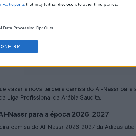
Participants
that may further disclose it to other third parties.
l Data Processing Opt Outs
CONFIRM
ue vazar a nova terceira camisa do Al-Nassr para
da Liga Profissional da Arábia Saudita.
 Al-Nassr para a época 2026-2027
ceira camisa do Al-Nassr 2026-2027 da
Adidas
abai