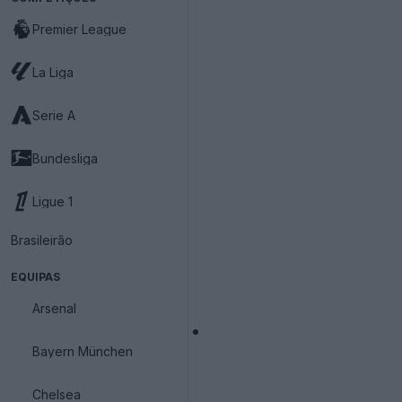
Premier League
La Liga
Serie A
Bundesliga
Ligue 1
Brasileirão
EQUIPAS
Arsenal
Bayern München
Chelsea