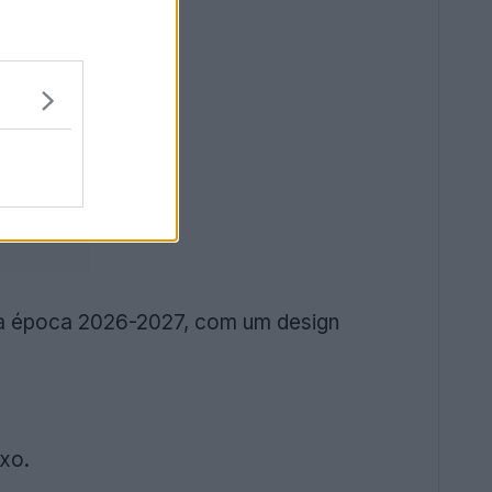
 a época 2026-2027, com um design
xo.