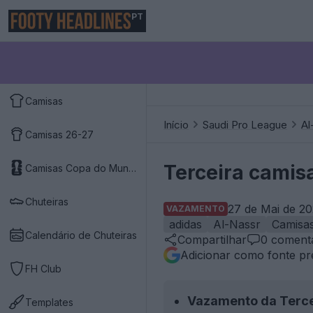
PT
Camisas
Início
Saudi Pro League
Al
Camisas 26-27
Terceira camis
Camisas Copa do Mundo 2026
Chuteiras
27 de Mai de 20
VAZAMENTO
adidas
Al-Nassr
Camisa
Calendário de Chuteiras
Compartilhar
0
comentá
Adicionar como fonte pr
FH Club
Vazamento da Terce
Templates