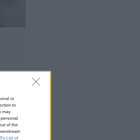
sonal or
ection to
ou may
 personal
out of the
 downstream
B’s List of