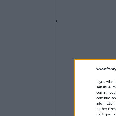
www.footy
If you wish 
sensitive in
confirm you
continue se
information 
further disc
participants