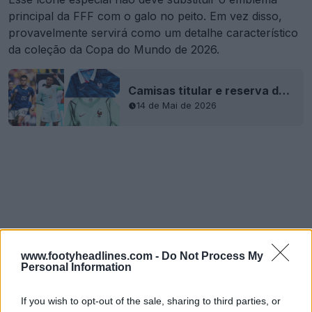
principal da FFF com o galo no peito. Em vez disso,
provavelmente servirá como um detalhe característico
da coleção da Copa do Mundo de 2026.
Camisas titular e reserva da França para o Mundial de 2026 lançadas - Estreia em campo
14 de Mai de 2026
www.footyheadlines.com -
Do Not Process My
Personal Information
If you wish to opt-out of the sale, sharing to third parties, or