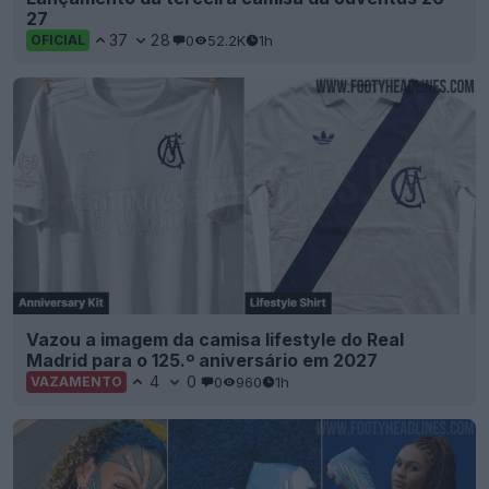
27
37
28
0
52.2K
1h
OFICIAL
Vazou a imagem da camisa lifestyle do Real
Madrid para o 125.º aniversário em 2027
4
0
0
960
1h
VAZAMENTO