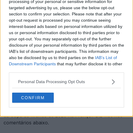
processing of your personal or sensitive information for
targeted advertising by us, please use the below opt-out
section to confirm your selection. Please note that after your
opt-out request is processed you may continue seeing
interest-based ads based on personal information utilized by
us or personal information disclosed to third parties prior to
your opt-out. You may separately opt-out of the further
disclosure of your personal information by third parties on the
IAB’s list of downstream participants. This information may
also be disclosed by us to third parties on the
IAB’s List of
Downstream Participants
that may further disclose it to other
third parties.
Esperamos vê-lo colocado na parte interna da gola, na
Personal Data Processing Opt Outs
parte de trás do pescoço ou, potencialmente, como
uma etiqueta na bainha da camisa.
CONFIRM
Gostas deste ícone de inspiração retro para as camisas
da Copa do Mundo de 2026 na França? Diz-nos nos
comentários abaixo.