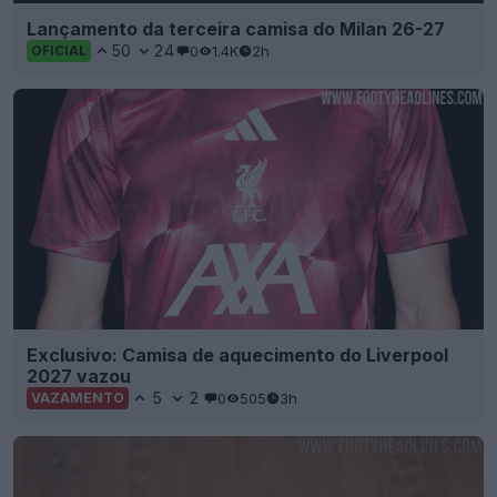
Lançamento da terceira camisa do Milan 26-27
50
24
0
1.4K
2h
OFICIAL
Exclusivo: Camisa de aquecimento do Liverpool
2027 vazou
5
2
0
505
3h
VAZAMENTO