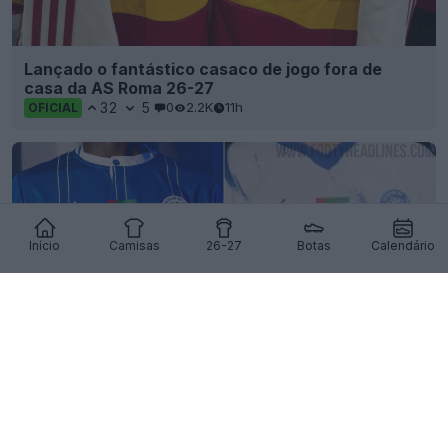
Lançado o fantástico casaco de jogo fora de
casa da AS Roma 26-27
32
5
0
2.2K
11h
OFICIAL
Início
Camisas
26-27
Botas
Calendário
Divulgadas as camisas titular e reserva do Al
Nasr SC para a época 26-27
5
17
0
335
11h