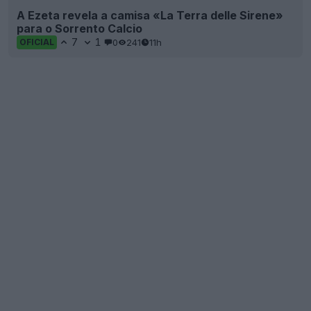
A Ezeta revela a camisa «La Terra delle Sirene»
para o Sorrento Calcio
7
1
0
241
11h
OFICIAL