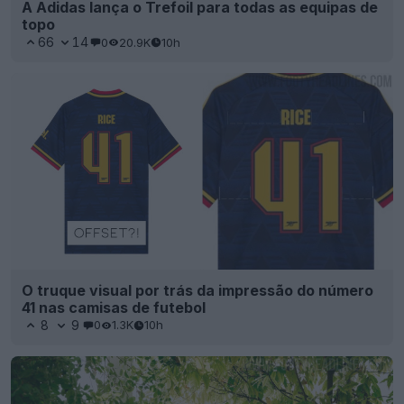
A Adidas lança o Trefoil para todas as equipas de
topo
66
14
0
20.9K
10h
O truque visual por trás da impressão do número
41 nas camisas de futebol
8
9
0
1.3K
10h