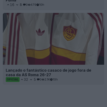
16
8
0
479
10h
Lançado o fantástico casaco de jogo fora de
casa da AS Roma 26-27
32
5
0
2.1K
10h
OFICIAL