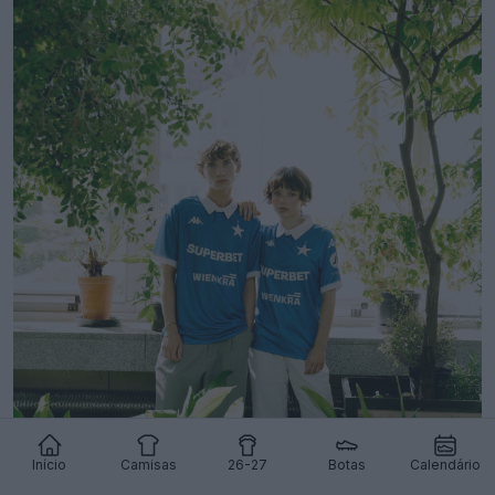
Início
Camisas
26-27
Botas
Calendário