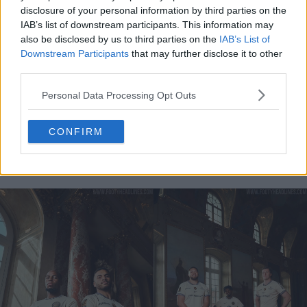
disclosure of your personal information by third parties on the
IAB’s list of downstream participants. This information may
also be disclosed by us to third parties on the
IAB’s List of
Downstream Participants
that may further disclose it to other
third parties.
Ambos os clubes vão estrear a camisa durante um fim
de semana sem precedentes com dois jogos
Personal Data Processing Opt Outs
consecutivos no Estádio de Toulouse, que partilham. O
Toulouse FC vai usar a camisa contra o AS Monaco na
CONFIRM
Ligue 1
no sábado, 25 de abril, seguido pelo Stade
Toulousain, que vai usar a sua versão contra o ASM
Clermont Auvergne no Top 14 no dia seguinte.