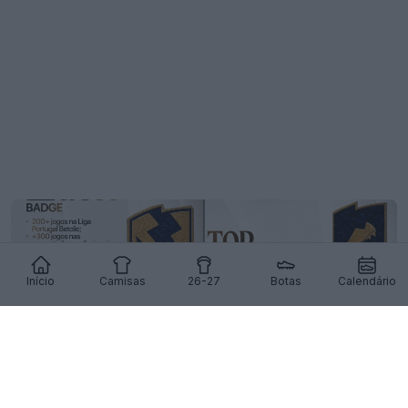
Início
Camisas
26-27
Botas
Calendário