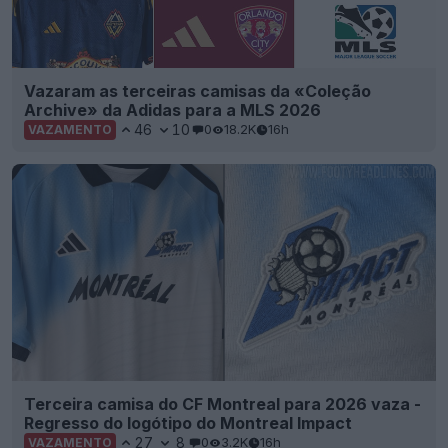
Vazaram as terceiras camisas da «Coleção
Archive» da Adidas para a MLS 2026
46
10
0
18.2K
16h
VAZAMENTO
Terceira camisa do CF Montreal para 2026 vaza -
Regresso do logótipo do Montreal Impact
27
8
0
3.2K
16h
VAZAMENTO