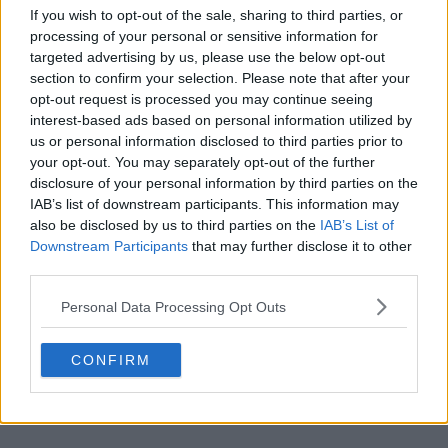
If you wish to opt-out of the sale, sharing to third parties, or
processing of your personal or sensitive information for
targeted advertising by us, please use the below opt-out
section to confirm your selection. Please note that after your
opt-out request is processed you may continue seeing
interest-based ads based on personal information utilized by
us or personal information disclosed to third parties prior to
your opt-out. You may separately opt-out of the further
Fabricado pela Adidas. Gostas da terceira camisa do FC
disclosure of your personal information by third parties on the
Copenhagen? Dá a tua opinião nos comentários abaixo
IAB’s list of downstream participants. This information may
do artigo e
dá uma olhadela na Visão Geral da Camisa
also be disclosed by us to third parties on the
IAB’s List of
25-26 para mais informações sobre a camisa de futebol
Downstream Participants
that may further disclose it to other
2025-26
.
third parties.
Personal Data Processing Opt Outs
Mostrar Comentários
CONFIRM
adidas
Danish Superliga
FC Copenhagen
Camisas
Compartilhar