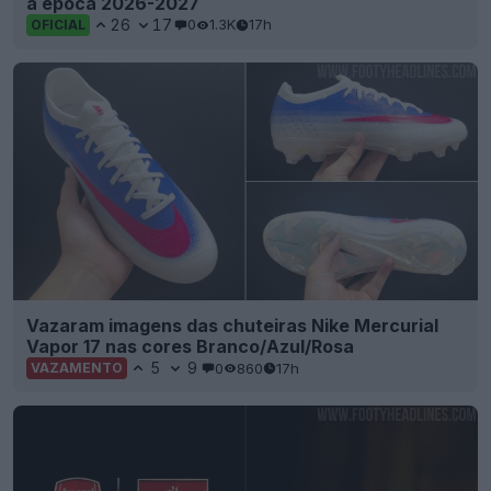
a época 2026-2027
26
17
0
1.3K
17h
OFICIAL
Vazaram imagens das chuteiras Nike Mercurial
Vapor 17 nas cores Branco/Azul/Rosa
5
9
0
860
17h
VAZAMENTO