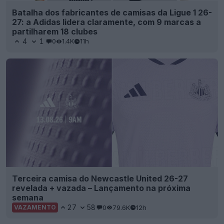
Batalha dos fabricantes de camisas da Ligue 1 26-
27: a Adidas lidera claramente, com 9 marcas a
partilharem 18 clubes
4
1
0
1.4K
11h
Terceira camisa do Newcastle United 26-27
revelada + vazada – Lançamento na próxima
semana
27
58
0
79.6K
12h
VAZAMENTO