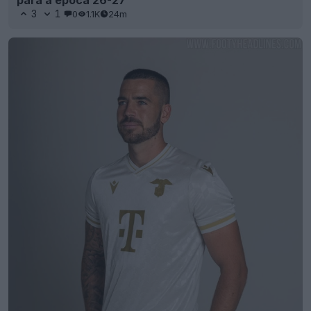
para a época 26-27
3
1
0
1.1K
24m