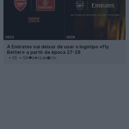
A Emirates vai deixar de usar o logótipo «Fly
Better» a partir da época 27-28
35
56
0
13.8K
17h