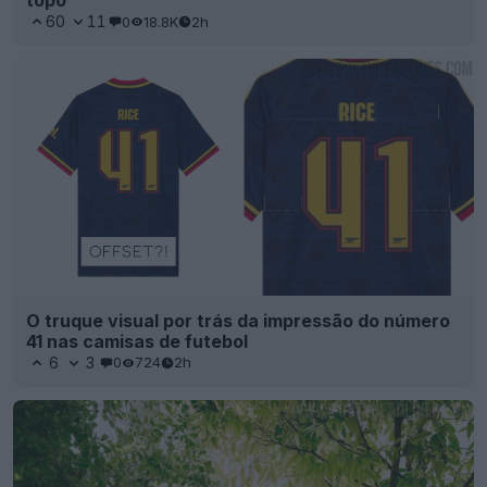
topo
60
11
0
18.8K
2h
O truque visual por trás da impressão do número
41 nas camisas de futebol
6
3
0
724
2h