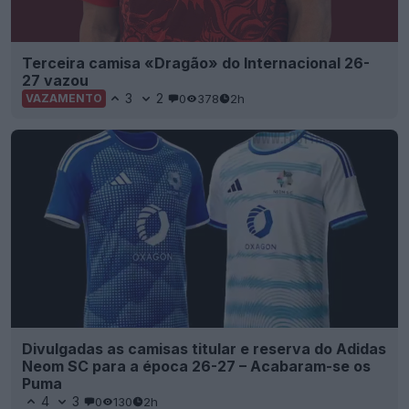
Terceira camisa «Dragão» do Internacional 26-
27 vazou
3
2
0
378
2h
VAZAMENTO
Divulgadas as camisas titular e reserva do Adidas
Neom SC para a época 26-27 – Acabaram-se os
Puma
4
3
0
130
2h