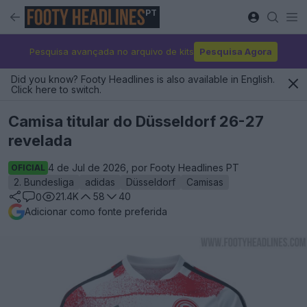
PT
Pesquisa avançada no arquivo de kits
Pesquisa Agora
Did you know? Footy Headlines is also available in English.
Click here to switch.
Camisa titular do Düsseldorf 26-27
revelada
4 de Jul de 2026, por Footy Headlines PT
OFICIAL
2. Bundesliga
adidas
Düsseldorf
Camisas
21.4K
58
40
0
Adicionar como fonte preferida