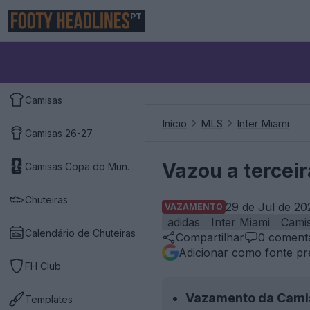
PT
Camisas
Início
MLS
Inter Miami
Camisas 26-27
Vazou a terceir
Camisas Copa do Mundo 2026
Chuteiras
29 de Jul de 20
VAZAMENTO
adidas
Inter Miami
Cami
Calendário de Chuteiras
Compartilhar
0
comentá
Adicionar como fonte pr
FH Club
Vazamento da Camis
Templates