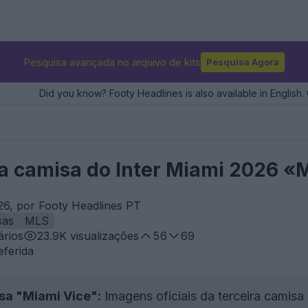
Pesquisa avançada no arquivo de kits
Pesquisa Agora
Did you know? Footy Headlines is also available in English. 
a camisa do Inter Miami 2026 «Mi
26, por Footy Headlines PT
sas
MLS
rios
23.9K
visualizações
56
69
eferida
a "Miami Vice":
Imagens oficiais da terceira camis