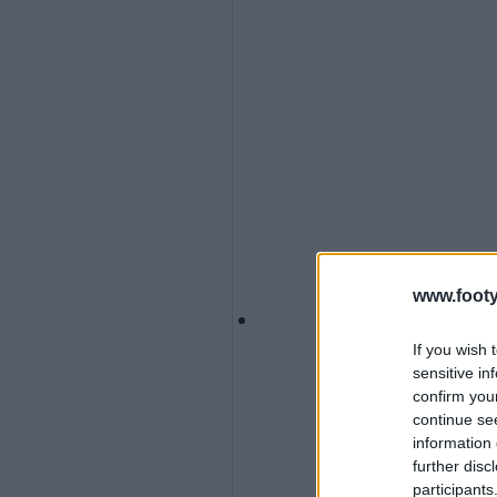
www.footy
If you wish 
sensitive in
confirm you
continue se
information 
further disc
participants