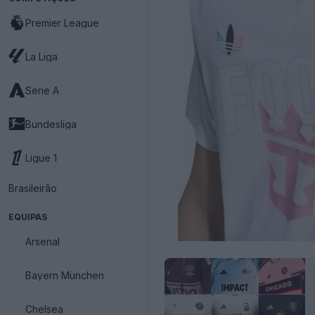
Premier League
La Liga
Serie A
Bundesliga
Ligue 1
Brasileirão
EQUIPAS
Arsenal
Bayern München
Chelsea