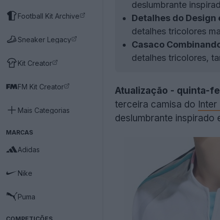
deslumbrante inspirad
Football Kit Archive
Detalhes do Design 
detalhes tricolores m
Sneaker Legacy
Casaco Combinando
detalhes tricolores, 
Kit Creator
FM Kit Creator
Atualização - quinta-fe
terceira camisa do
Inter
Mais Categorias
deslumbrante inspirado
MARCAS
Adidas
Nike
Puma
COMPETIÇÕES