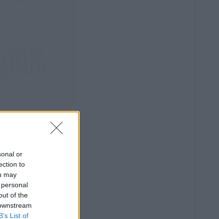
sonal or
ection to
ou may
 personal
out of the
 downstream
B’s List of