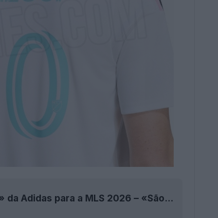
Vaza-se a terceira camisa da «Coleção Archive» da Adidas para a MLS 2026 – «São mesmo o máximo»