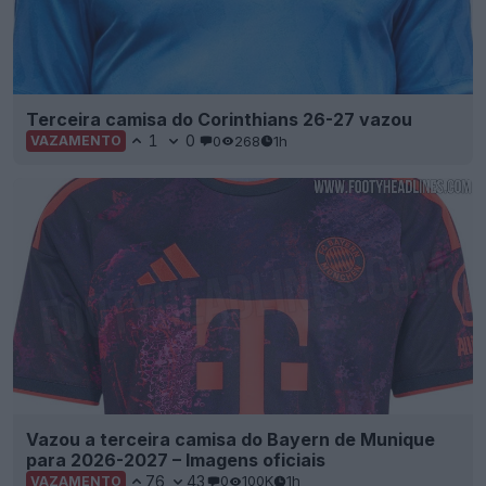
Terceira camisa do Corinthians 26-27 vazou
1
0
0
268
1h
VAZAMENTO
Vazou a terceira camisa do Bayern de Munique
para 2026-2027 – Imagens oficiais
76
43
0
100K
1h
VAZAMENTO