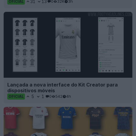
31
13
0
32K
3h
OFICIAL
Lançada a nova interface do Kit Creator para
dispositivos móveis
5
1
0
542
4h
OFICIAL