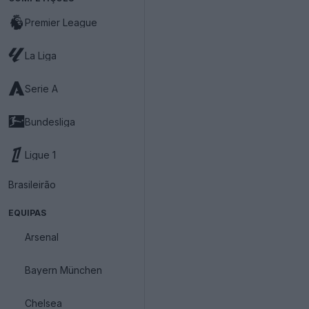
Premier League
La Liga
Serie A
Bundesliga
Ligue 1
Brasileirão
EQUIPAS
Arsenal
Bayern München
Chelsea