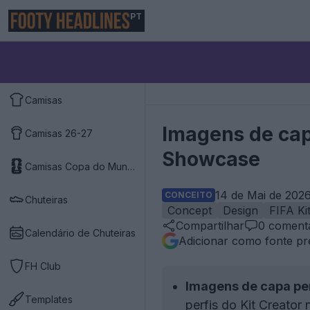
PT
Camisas
Imagens de cap
Camisas 26-27
Showcase
Camisas Copa do Mundo 2026
14 de Mai de 2026
CONCEITO
Chuteiras
Concept
Design
FIFA Ki
Compartilhar
0
comentá
Calendário de Chuteiras
Adicionar como fonte pr
FH Club
Imagens de capa pe
Templates
perfis do Kit Creator