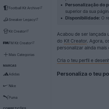
Personalização do po
Football Kit Archive
superior da sua págin
Disponibilidade:
O re
Sneaker Legacy
Kit Creator
Acabou de ser lançada u
do
Kit Creator
. Agora, o
FM Kit Creator
personalizar ainda mais 
Mais Categorias
Cria o teu perfil e dese
MARCAS
Personaliza o teu po
Adidas
Nike
Puma
COMPETIÇÕES