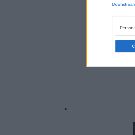
Downstream 
Persona