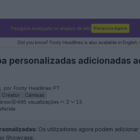
Pesquisa avançada no arquivo de kits
Pesquisa Agora
Did you know? Footy Headlines is also available in English. 
a personalizadas adicionadas aos
, por Footy Headlines PT
t Creator
Camisas
rios
495
visualizações
2
15
eferida
rsonalizadas:
Os utilizadores agora podem adicionar
 no Showcase.