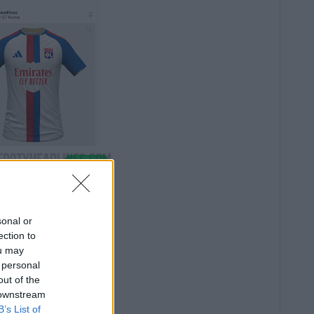
sonal or
ection to
ou may
 personal
out of the
 downstream
B’s List of