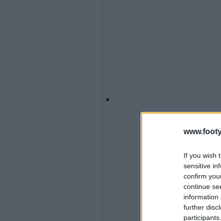
www.footy
If you wish 
sensitive in
confirm you
continue se
information 
further disc
participants