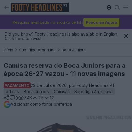
PT
Pesquisa avançada no arquivo de kits
Pesquisa Agora
Did you know? Footy Headlines is also available in English.
Click here to switch.
Início
Superliga Argentina
Boca Juniors
Camisa reserva do Boca Juniors para a
época 26-27 vazou - 11 novas imagens
29 de Jul de 2026, por Footy Headlines PT
VAZAMENTO
adidas
Boca Juniors
Camisas
Superliga Argentina
7.4K
25
13
0
Adicionar como fonte preferida