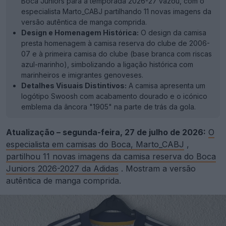
Boca Juniors para a temporada 2026-27 vazou, com o
especialista Marto_CABJ partilhando 11 novas imagens da
versão autêntica de manga comprida.
Design e Homenagem Histórica:
O design da camisa
presta homenagem à camisa reserva do clube de 2006-
07 e à primeira camisa do clube (base branca com riscas
azul-marinho), simbolizando a ligação histórica com
marinheiros e imigrantes genoveses.
Detalhes Visuais Distintivos:
A camisa apresenta um
logótipo Swoosh com acabamento dourado e o icónico
emblema da âncora "1905" na parte de trás da gola.
Atualização – segunda-feira, 27 de julho de 2026:
O
especialista em camisas do Boca, Marto_CABJ
,
partilhou 11 novas imagens da camisa reserva do Boca
Juniors 2026-2027 da Adidas
. Mostram a versão
autêntica de manga comprida.