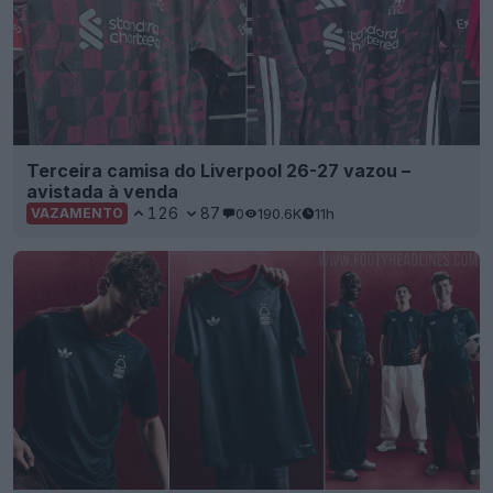
Terceira camisa do Liverpool 26-27 vazou –
avistada à venda
126
87
0
190.6K
11h
VAZAMENTO