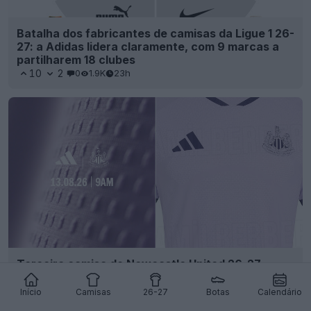
Batalha dos fabricantes de camisas da Ligue 1 26-
27: a Adidas lidera claramente, com 9 marcas a
partilharem 18 clubes
10
2
0
1.9K
23h
Terceira camisa do Newcastle United 26-27
revelada + vazada – Lançamento na próxima
semana
Início
Camisas
26-27
Botas
Calendário
27
60
0
80.6K
1d
VAZAMENTO