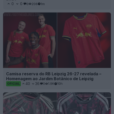
0
0
0
206
1m
Camisa reserva do RB Leipzig 26-27 revelada –
Homenagem ao Jardim Botânico de Leipzig
40
36
0
1.9K
10h
OFICIAL