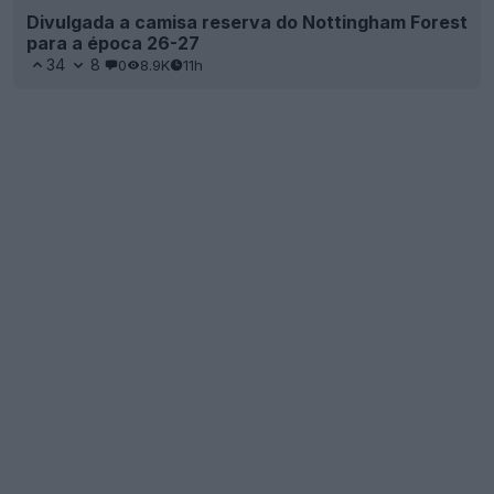
Divulgada a camisa reserva do Nottingham Forest
para a época 26-27
34
8
0
8.9K
11h