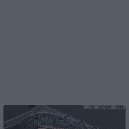
Vazaram imagens das chuteiras especiais Nike
Mercurial 26-27
6
2
0
2.1K
9h
VAZAMENTO