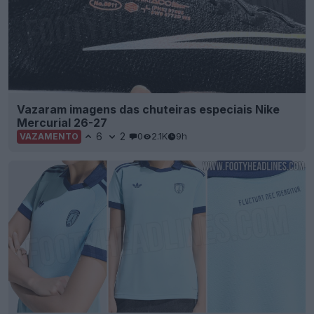
EXCLUSIVO: Camisa reserva do Paris FC 26-27
vazou
12
5
0
1.2K
9h
VAZAMENTO