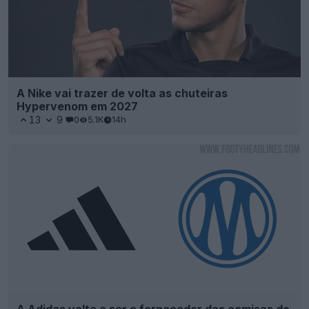
A Adidas volta a ser o fornecedor das camisas do
Marselha
29
14
0
3.8K
15h