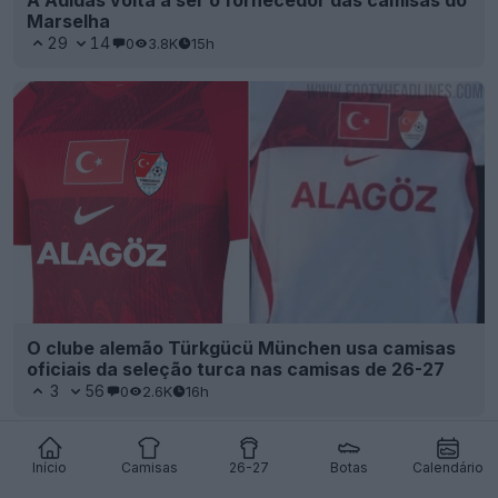
O clube alemão Türkgücü München usa camisas
oficiais da seleção turca nas camisas de 26-27
3
56
0
2.6K
16h
Divulgadas as camisas de jogo fora de casa e a
Início
Camisas
26-27
Botas
Calendário
terceira camisa do Granada CF para a época 26-