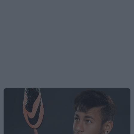
A Nike vai trazer de volta as chuteiras
Hypervenom em 2027
13
9
0
5.1K
14h