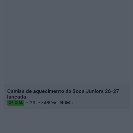
Camisa de aquecimento do Boca Juniors 26-27
lançada
29
34
0
4.9K
6h
OFICIAL