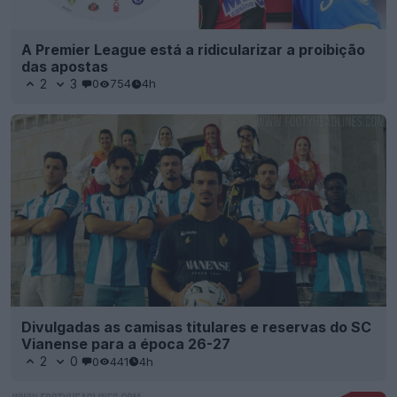
A Premier League está a ridicularizar a proibição
das apostas
2
3
0
754
4h
Divulgadas as camisas titulares e reservas do SC
Vianense para a época 26-27
2
0
0
441
4h