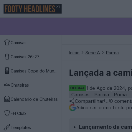
PT
Camisas
Início
Serie A
Parma
Camisas 26-27
Lançada a cami
Camisas Copa do Mundo 2026
Chuteiras
1 de Ago de 2024, p
OFICIAL
Camisas
Parma
Puma
Calendário de Chuteiras
Compartilhar
0
comentá
Adicionar como fonte pr
FH Club
Lançamento da cam
Templates