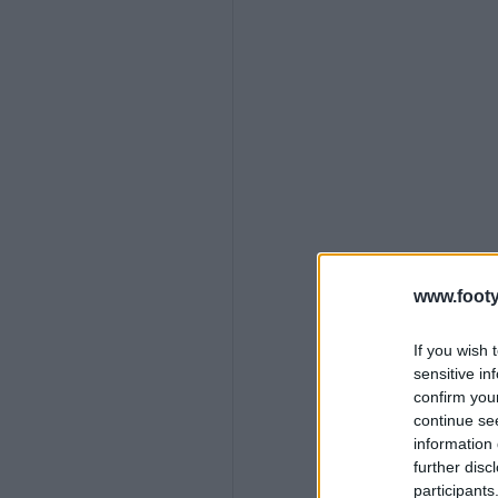
www.footy
If you wish 
sensitive in
confirm you
continue se
information 
further disc
participants