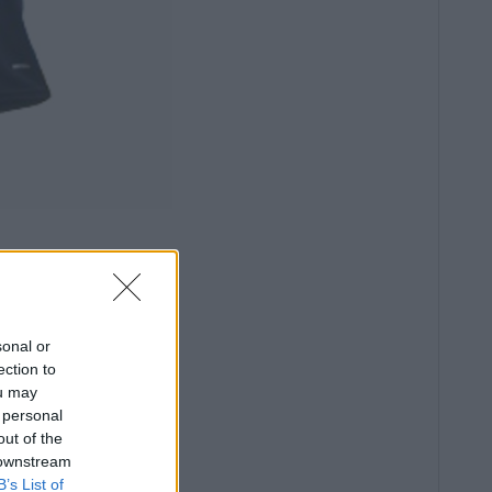
sonal or
ection to
ou may
 personal
out of the
 downstream
B’s List of