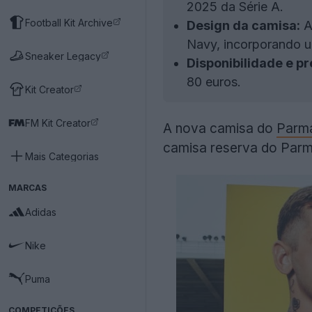
2025 da Série A.
Football Kit Archive
Design da camisa:
A
Navy, incorporando u
Sneaker Legacy
Disponibilidade e pr
80 euros.
Kit Creator
FM Kit Creator
A nova camisa do
Parm
camisa reserva do Parma
Mais Categorias
MARCAS
Adidas
Nike
Puma
COMPETIÇÕES