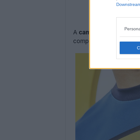
Downstream 
Persona
A
camisola exterior P
complementadas por de