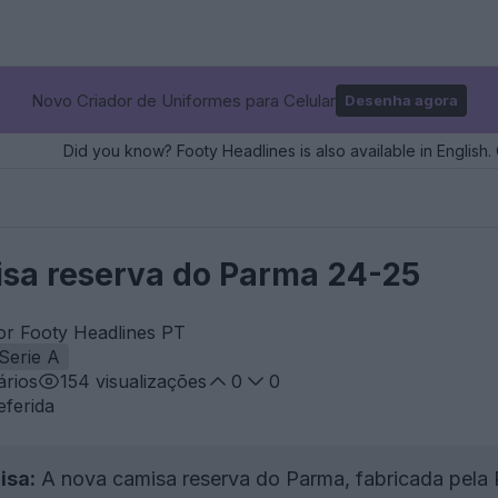
Novo Criador de Uniformes para Celular
Desenha agora
Did you know? Footy Headlines is also available in English. 
sa reserva do Parma 24-25
or Footy Headlines PT
Serie A
rios
154
visualizações
0
0
eferida
isa:
A nova camisa reserva do Parma, fabricada pela 