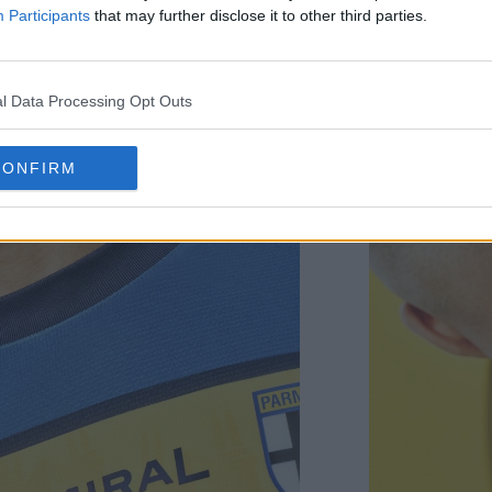
Participants
that may further disclose it to other third parties.
l Data Processing Opt Outs
uma Parma 24-25
foi concebida com uma base Clyde
talhes Puma Navy.
CONFIRM