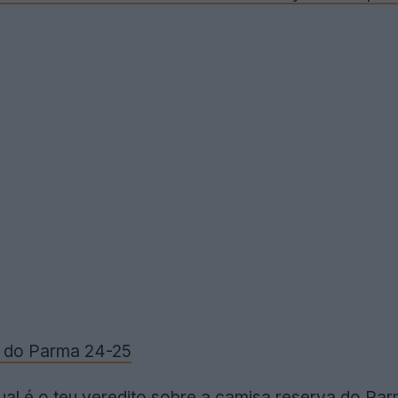
r do Parma 24-25
ual é o teu veredito sobre a camisa reserva do P