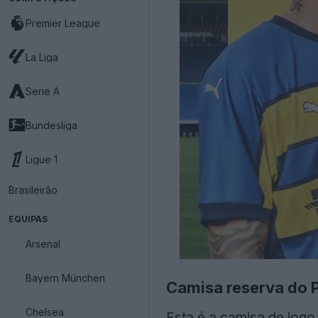
Premier League
La Liga
Serie A
Bundesliga
Ligue 1
Brasileirão
EQUIPAS
Arsenal
Bayern München
Camisa reserva do
Chelsea
Esta é a camisa de jogo