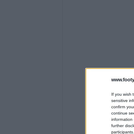
www.footy
If you wish 
sensitive in
confirm you
continue se
information 
further disc
participants