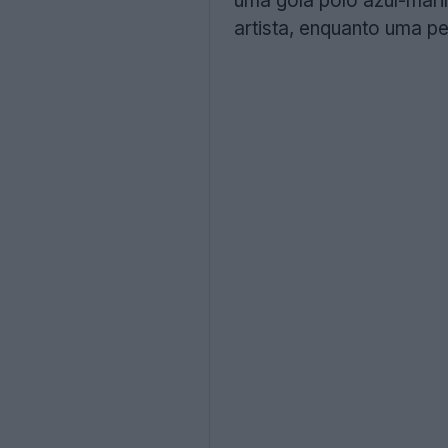
uma gola polo azul-marin
artista, enquanto uma pe