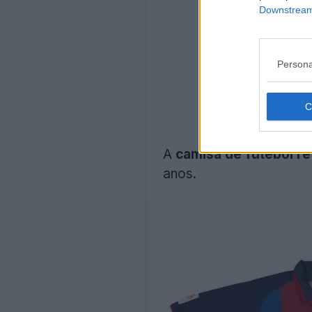
Downstream 
Persona
A
camisa de futebol r
anos.