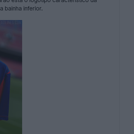
drão está o logótipo característico da
 bainha inferior.