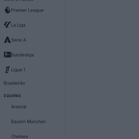
Premier League
La Liga
Serie A
Bundesliga
Ligue 1
Brasileirão
EQUIPAS
Arsenal
Bayern München
Chelsea