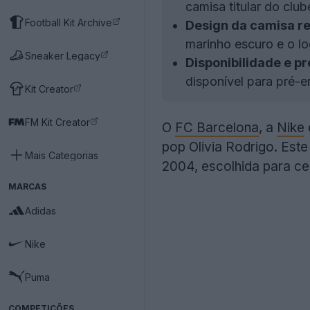
camisa titular do cl
Football Kit Archive
Design da camisa re
marinho escuro e o log
Sneaker Legacy
Disponibilidade e pr
disponível para pré-e
Kit Creator
FM Kit Creator
O
FC Barcelona
, a
Nike
pop Olivia Rodrigo. Est
Mais Categorias
2004, escolhida para ce
MARCAS
Adidas
Nike
Puma
COMPETIÇÕES