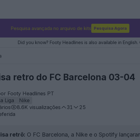
Pesquisa avançada no arquivo de kits
Pesquisa Agora
Did you know? Footy Headlines is also available in English. 
a
sa retro do FC Barcelona 03-04
por Footy Headlines PT
a Liga
Nike
rios
8.6K
visualizações
31
25
eferida
sa retrô:
O FC Barcelona, a Nike e o Spotify lançara