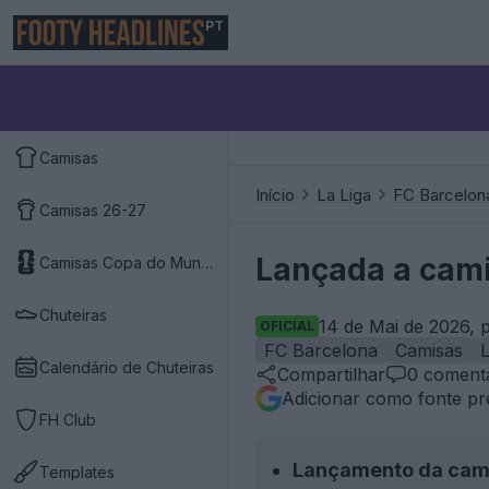
PT
Camisas
Início
La Liga
FC Barcelon
Camisas 26-27
Lançada a cami
Camisas Copa do Mundo 2026
Chuteiras
14 de Mai de 2026, 
OFICIAL
FC Barcelona
Camisas
L
Calendário de Chuteiras
Compartilhar
0
comentá
Adicionar como fonte pr
FH Club
Lançamento da cami
Templates