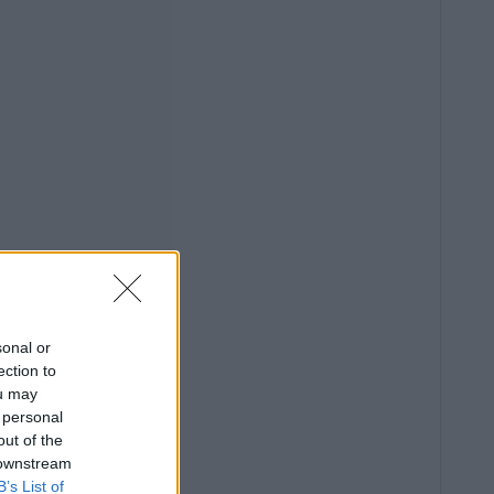
sonal or
ection to
ou may
 personal
out of the
 downstream
B’s List of