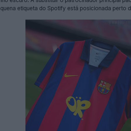
ho escuro. A substituir o patrocinador principal pa
quena etiqueta do Spotify está posicionada perto da