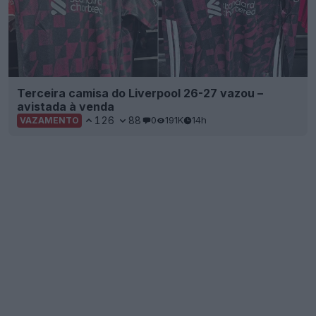
Terceira camisa do Liverpool 26-27 vazou –
avistada à venda
126
88
0
191K
14h
VAZAMENTO