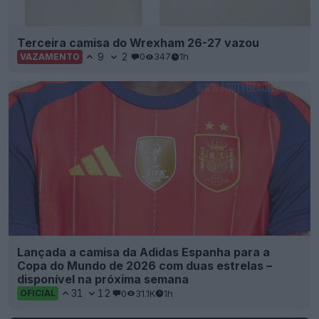
Terceira camisa do Wrexham 26-27 vazou
9
2
0
347
1h
VAZAMENTO
Lançada a camisa da Adidas Espanha para a
Copa do Mundo de 2026 com duas estrelas –
disponível na próxima semana
31
12
0
31.1K
1h
OFICIAL