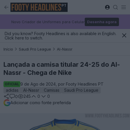
PT
Novo Criador de Uniformes para Celular
Desenha agora
Did you know? Footy Headlines is also available in English.
Click here to switch.
Início
Saudi Pro League
Al-Nassr
Lançada a camisa titular 24-25 do Al-
Nassr - Chega de Nike
9 de Ago de 2024, por Footy Headlines PT
OFICIAL
adidas
Al-Nassr
Camisas
Saudi Pro League
245
0
0
0
Adicionar como fonte preferida