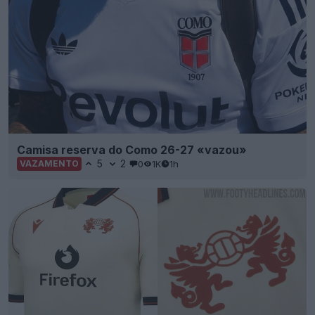
Camisa reserva do Como 26-27 «vazou»
5
2
0
1K
1h
VAZAMENTO