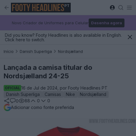
PT
Novo Criador de Uniformes para Celular
Desenha agora
Did you know? Footy Headlines is also available in English.
Click here to switch.
Início
Danish Superliga
Nordsjælland
Lançada a camisa titular do
Nordsjælland 24-25
16 de Jul de 2024, por Footy Headlines PT
OFICIAL
Danish Superliga
Camisas
Nike
Nordsjælland
88
0
0
0
Adicionar como fonte preferida