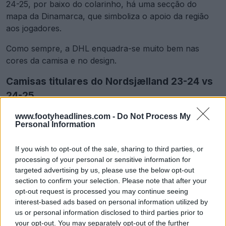
24-25, por baixo do colarinho, há uma secção do
mapa da Dinamarca, que simboliza o apoio da região
aos jogadores.
Como sempre, a DHL enquadra-se muito bem nas
cores da camisa e no design.
Camisas titulares do Nordsjælland 23-24 vs
24-25
www.footyheadlines.com -
Do Not Process My
Personal Information
If you wish to opt-out of the sale, sharing to third parties, or
processing of your personal or sensitive information for
targeted advertising by us, please use the below opt-out
section to confirm your selection. Please note that after your
opt-out request is processed you may continue seeing
interest-based ads based on personal information utilized by
us or personal information disclosed to third parties prior to
your opt-out. You may separately opt-out of the further