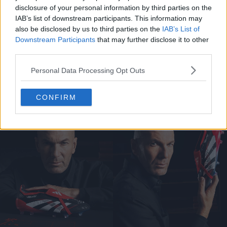
disclosure of your personal information by third parties on the
IAB’s list of downstream participants. This information may
also be disclosed by us to third parties on the
IAB’s List of
Downstream Participants
that may further disclose it to other
third parties.
100% legal, 0% justo
Personal Data Processing Opt Outs
CONFIRM