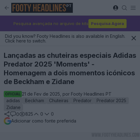
PT
Pesquisa avançada no arquivo de kits
Pesquisa Agora
Did you know? Footy Headlines is also available in English.
Click here to switch.
Lançadas as chuteiras especiais Adidas
Predator 2025 'Moments' -
Homenagem a dois momentos icónicos
de Beckham e Zidane
21 de Fev de 2025, por Footy Headlines PT
OFICIAL
adidas
Beckham
Chuteiras
Predator
Predator 2025
Zidane
825
0
0
0
Adicionar como fonte preferida