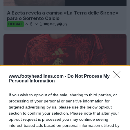
A Ezeta revela a camisa «La Terra delle Sirene»
para o Sorrento Calcio
6
1
0
159
6h
OFICIAL
www.footyheadlines.com -
Do Not Process My
Personal Information
If you wish to opt-out of the sale, sharing to third parties, or
processing of your personal or sensitive information for
Terceira camisa «Dragão» do Internacional 26-
targeted advertising by us, please use the below opt-out
27 vazou
section to confirm your selection. Please note that after your
6
4
0
695
6h
VAZAMENTO
opt-out request is processed you may continue seeing
interest-based ads based on personal information utilized by