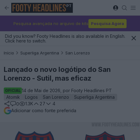
PT
Pesquisa avançada no arquivo de kits
Pesquisa Agora
Did you know? Footy Headlines is also available in English.
Click here to switch.
Início
Superliga Argentina
San Lorenzo
Lançado o novo logótipo do San
Lorenzo - Sutil, mas eficaz
14 de Mai de 2026, por Footy Headlines PT
OFICIAL
Atomik
Logos
San Lorenzo
Superliga Argentina
1.3K
27
4
0
Adicionar como fonte preferida