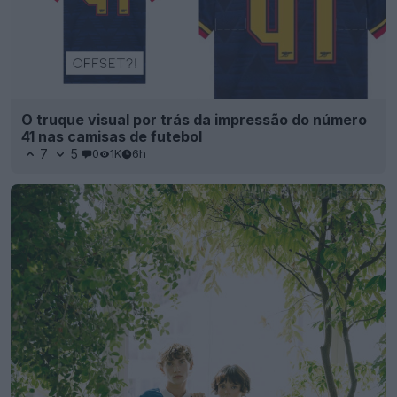
O truque visual por trás da impressão do número
41 nas camisas de futebol
7
5
0
1K
6h