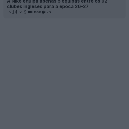
A Nike equipa apenas 5 equipas entre os 92
clubes ingleses para a época 26-27
14
9
0
5K
12h