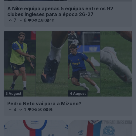
A Nike equipa apenas 5 equipas entre os 92
clubes ingleses para a época 26-27
7
8
0
2.8K
4h
Pedro Neto vai para a Mizuno?
4
1
0
508
9h