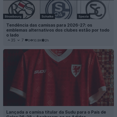
Tendência das camisas para 2026-27: os
emblemas alternativos dos clubes estão por todo
o lado
35
7
0
10.8K
2h
Lançada a camisa titular da Sudu para o País de
Gales 26-28 – Acabaram-se os Adidas