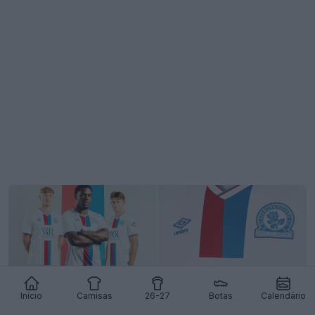
Início
Camisas
26-27
Botas
Calendário