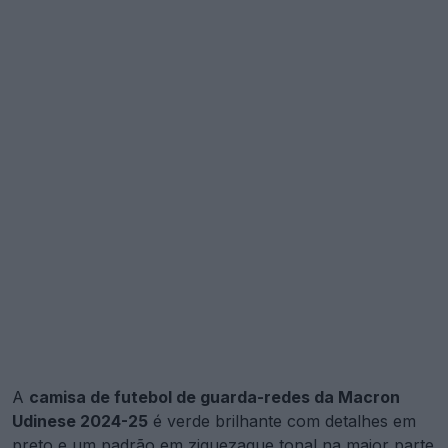
A
camisa de futebol de guarda-redes da Macron
Udinese 2024-25
é verde brilhante com detalhes em
preto e um padrão em ziguezague tonal na maior parte