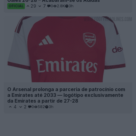
29
7
0
2.8K
3h
OFICIAL
O Arsenal prolonga a parceria de patrocínio com
a Emirates até 2033 — logótipo exclusivamente
da Emirates a partir de 27-28
4
2
0
582
3h