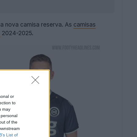
ua nova camisa reserva. As
camisas
e
2024-2025.
sonal or
ection to
ou may
 personal
out of the
 downstream
B’s List of