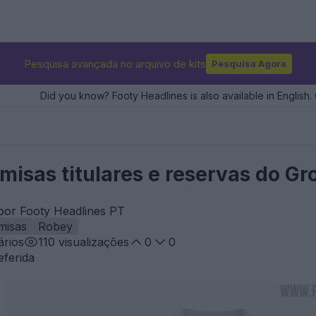
Pesquisa avançada no arquivo de kits
Pesquisa Agora
Did you know? Footy Headlines is also available in English. 
misas titulares e reservas do G
por Footy Headlines PT
misas
Robey
rios
110
visualizações
0
0
eferida