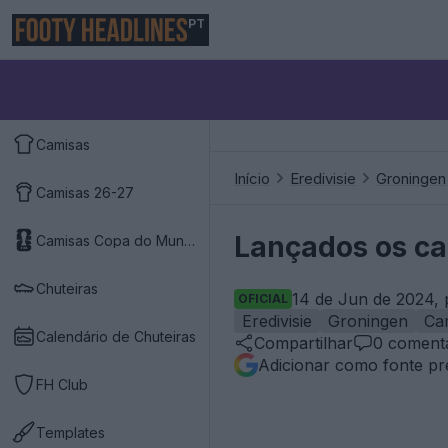
PT
Camisas
Início
Eredivisie
Groningen
Camisas 26-27
Lançados os ca
Camisas Copa do Mundo 2026
Chuteiras
14 de Jun de 2024, 
OFICIAL
Eredivisie
Groningen
Ca
Calendário de Chuteiras
Compartilhar
0
comentá
Adicionar como fonte pr
FH Club
Templates