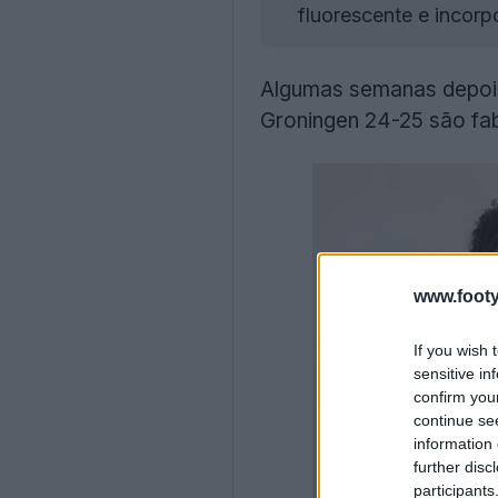
fluorescente e incorp
Algumas semanas depois 
Groningen 24-25 são fa
www.footy
If you wish 
sensitive in
confirm you
continue se
information 
further disc
participants