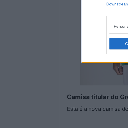
Downstream 
Persona
Camisa titular do G
Esta é a nova camisa d