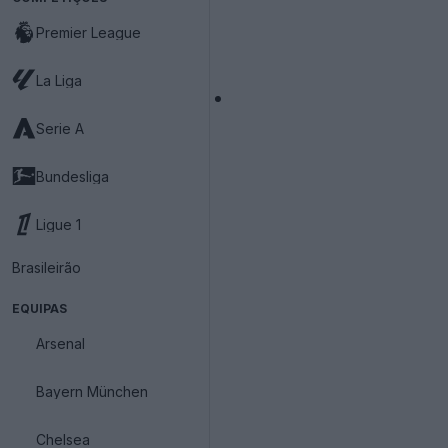
Premier League
La Liga
Serie A
Bundesliga
Ligue 1
Brasileirão
EQUIPAS
Arsenal
Bayern München
Chelsea