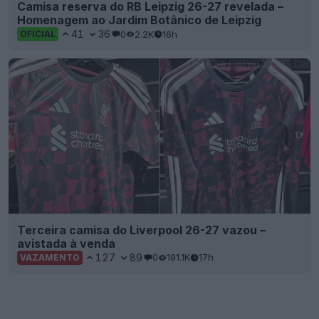
Camisa reserva do RB Leipzig 26-27 revelada –
Homenagem ao Jardim Botânico de Leipzig
41
36
0
2.2K
16h
OFICIAL
Terceira camisa do Liverpool 26-27 vazou –
avistada à venda
127
89
0
191.1K
17h
VAZAMENTO