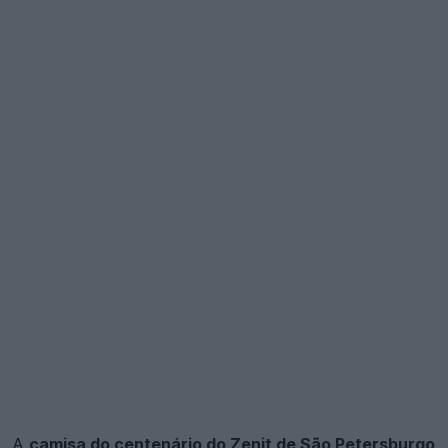
A
camisa do centenário do Zenit de São Petersburgo