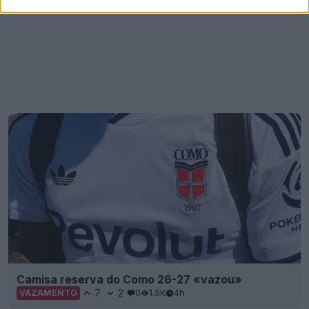
Camisa reserva do Como 26-27 «vazou»
7
2
0
1.5K
4h
VAZAMENTO