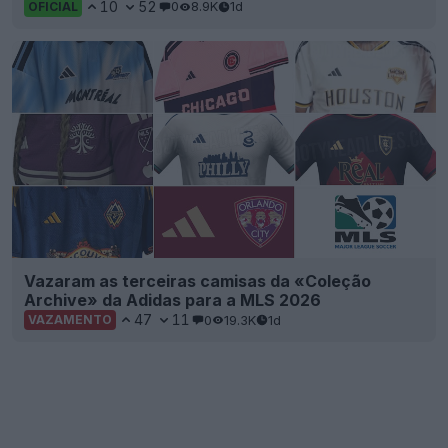
10
52
0
8.9K
1d
OFICIAL
Vazaram as terceiras camisas da «Coleção
Archive» da Adidas para a MLS 2026
47
11
0
19.3K
1d
VAZAMENTO