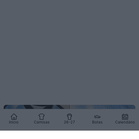
Início
Camisas
26-27
Botas
Calendário