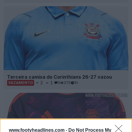
Terceira camisa do Corinthians 26-27 vazou
2
1
0
375
1h
VAZAMENTO
www.footyheadlines.com -
Do Not Process My