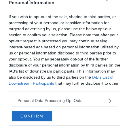
Personal Information
If you wish to opt-out of the sale, sharing to third parties, or
processing of your personal or sensitive information for
targeted advertising by us, please use the below opt-out
Vazou a terceira camisa do Bayern de Munique
section to confirm your selection. Please note that after your
para 2026-2027 – Imagens oficiais
opt-out request is processed you may continue seeing
76
43
0
100K
1h
VAZAMENTO
interest-based ads based on personal information utilized by
us or personal information disclosed to third parties prior to
your opt-out. You may separately opt-out of the further
disclosure of your personal information by third parties on the
IAB’s list of downstream participants. This information may
also be disclosed by us to third parties on the
IAB’s List of
Downstream Participants
that may further disclose it to other
third parties.
Personal Data Processing Opt Outs
CONFIRM