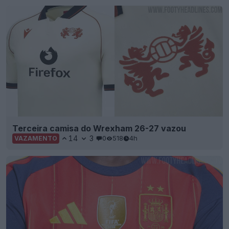
Terceira camisa do Wrexham 26-27 vazou
14
3
0
518
4h
VAZAMENTO