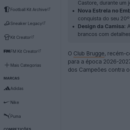
Castore, durante um 
Football Kit Archive
Nova Estrela no Em
conquista do seu 20º 
Sneaker Legacy
Design da Camisa:
A
brancos com detalhes 
Kit Creator
FM Kit Creator
O
Club Brugge
, recém-c
para a época 2026-2027
Mais Categorias
dos Campeões contra o
MARCAS
Adidas
Nike
Puma
COMPETIÇÕES