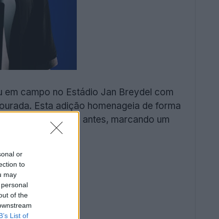
ou em campo no Estádio Jan Breydel com
 dourada. Esta adição homenageia de forma
e apenas alguns dias antes, marcando um
sonal or
ection to
ou may
 personal
out of the
 downstream
B’s List of