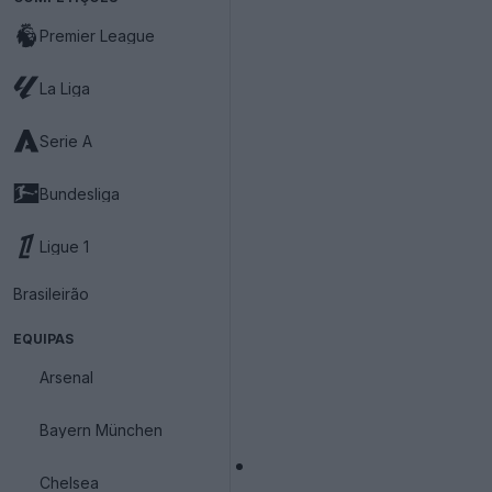
Premier League
La Liga
Serie A
Bundesliga
Ligue 1
Brasileirão
EQUIPAS
Arsenal
Bayern München
Chelsea