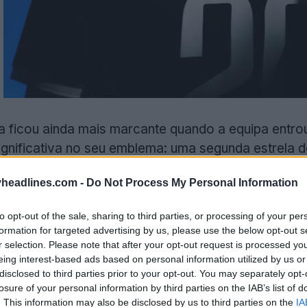
 ficou ainda mais marcante quando a equipa entr
ignificativa no seu emblema: uma segunda estrela
 conquistou o seu 20.º título da Jupiler Pro Leagu
headlines.com -
Do Not Process My Personal Information
história.
to opt-out of the sale, sharing to third parties, or processing of your per
formation for targeted advertising by us, please use the below opt-out s
r selection. Please note that after your opt-out request is processed y
eing interest-based ads based on personal information utilized by us or
disclosed to third parties prior to your opt-out. You may separately opt-
losure of your personal information by third parties on the IAB’s list of
. This information may also be disclosed by us to third parties on the
IA