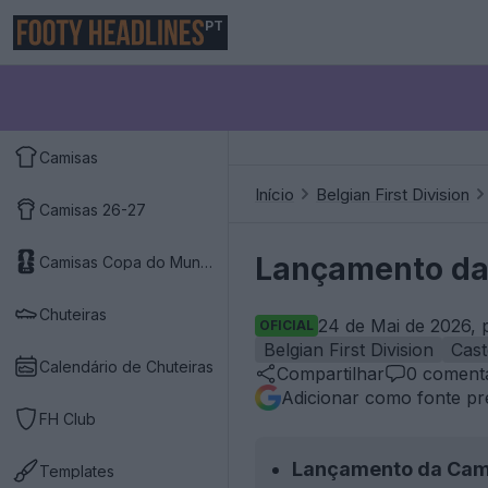
PT
Camisas
Início
Belgian First Division
Camisas 26-27
Lançamento da 
Camisas Copa do Mundo 2026
Chuteiras
24 de Mai de 2026, 
OFICIAL
Belgian First Division
Cast
Calendário de Chuteiras
Compartilhar
0
comentá
Adicionar como fonte pr
FH Club
Lançamento da Cam
Templates