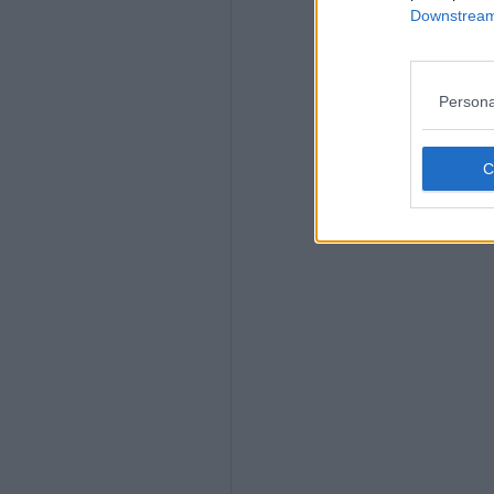
Downstream 
Persona