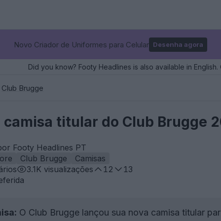
Novo Criador de Uniformes para Celular
Desenha agora
Did you know? Footy Headlines is also available in English. 
Club Brugge
camisa titular do Club Brugge 
por Footy Headlines PT
ore
Club Brugge
Camisas
rios
3.1K
visualizações
12
13
eferida
isa:
O Club Brugge lançou sua nova camisa titular pa